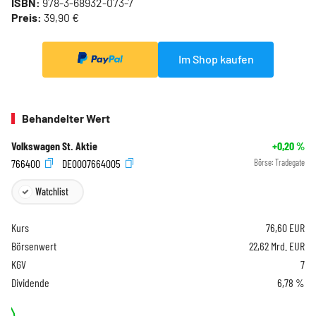
ISBN:
978-3-68932-073-7
Preis:
39,90 €
Im Shop kaufen
Behandelter Wert
Volkswagen St. Aktie
+0,20
%
766400
DE0007664005
Börse:
Tradegate
Watchlist
Kurs
76,60
EUR
Börsenwert
22,62 Mrd. EUR
KGV
7
Dividende
6,78 %