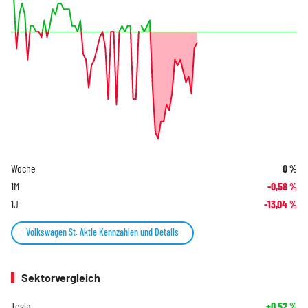
Woche
0
%
1M
-0,58
%
1J
-13,04
%
Volkswagen St. Aktie Kennzahlen und Details
Sektorvergleich
Tesla
+0,52
%