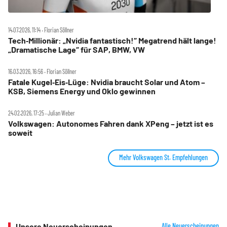
14.07.2026, 11:14 ‧ Florian Söllner
Tech‑Millionär: „Nvidia fantastisch!“ Megatrend hält lange!
„Dramatische Lage“ für SAP, BMW, VW
16.03.2026, 16:56 ‧ Florian Söllner
Fatale Kugel‑Eis‑Lüge: Nvidia braucht Solar und Atom –
KSB, Siemens Energy und Oklo gewinnen
24.02.2026, 17:25 ‧ Julian Weber
Volkswagen: Autonomes Fahren dank XPeng – jetzt ist es
soweit
Mehr Volkswagen St. Empfehlungen
Unsere Neuerscheinungen
Alle Neuerscheinungen