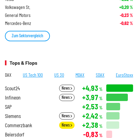
Volkswagen St.
+0,20
%
General Motors
-0,23
%
Mercedes-Benz
-0,62
%
Zum Sektorvergleich
Tops & Flops
DAX
US Tech 100
US 30
MDAX
SDAX
EuroStoxx
+4,93
Scout24
News
%
+3,97
Infineon
News
%
+2,53
SAP
%
+2,42
Siemens
News
%
+2,38
Commerzbank
News
%
-0,83
Beiersdorf
%