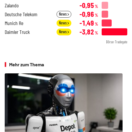
-0,95
Zalando
%
-0,96
Deutsche Telekom
News
%
-1,49
Munich Re
News
%
-3,82
Daimler Truck
News
%
Börse: Tradegate
Mehr zum Thema