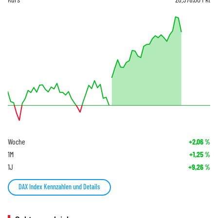
Woche
+2,06
%
1M
+1,25
%
1J
+9,26
%
DAX Index Kennzahlen und Details