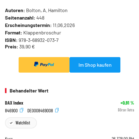
Autoren:
Bolton, A. Hamilton
Seitenanzahl:
448
Erscheinungstermin:
11.06.2026
Format:
Klappenbroschur
ISBN:
978-3-68932-073-7
Preis:
39,90 €
Im Shop kaufen
Behandelter Wert
DAX Index
+0,91
%
846900
DE0008469008
Börse:
Xetra
Watchlist
Kurs
26.378,00
Pkt