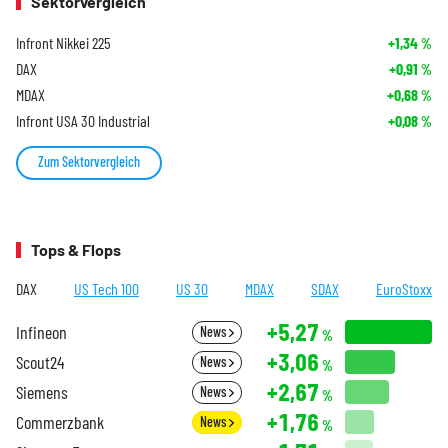
Sektorvergleich
Infront Nikkei 225
+1,34
%
DAX
+0,91
%
MDAX
+0,68
%
Infront USA 30 Industrial
+0,08
%
Zum Sektorvergleich
Tops & Flops
DAX
US Tech 100
US 30
MDAX
SDAX
EuroStoxx
+5,27
Infineon
News
%
+3,06
Scout24
News
%
+2,67
Siemens
News
%
+1,76
Commerzbank
News
%