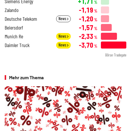
+1,71
Siemens Energy
%
-1,19
Zalando
%
-1,20
Deutsche Telekom
News
%
-1,57
Beiersdorf
%
-2,33
Munich Re
News
%
-3,70
Daimler Truck
News
%
Börse: Tradegate
Mehr zum Thema