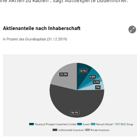
eine Aktien zu kaufen“, sagt Autoexperte Dudenhöffer.