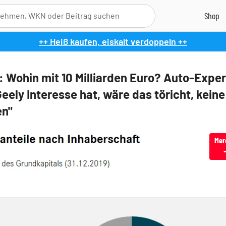
++ Heiß kaufen, eiskalt verdoppeln ++
: Wohin mit 10 Milliarden Euro? Auto-Exper
eely Interesse hat, wäre das töricht, keine
en"
Mer