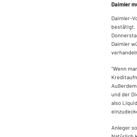
Daimler mu
Daimler-Vo
bestätigt.
Donnerstag
Daimler wü
verhandel
"Wenn man 
Kreditaufn
Außerdem s
und der D
also Liqui
einzudecke
Anleger so
Natürlich