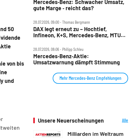
Mercedes‑Benz: Schwacher Umsatz,
gute Marge ‑ reicht das?
28.07.2026, 09:00 ‧ Thomas Bergmann
DAX legt erneut zu – Hochtief,
und 50
Infineon, K+S, Mercedes‑Benz, MTU
ividende
und Teamviewer im Check
Aktie
28.07.2026, 08:06 ‧ Philipp Schleu
Mercedes‑Benz‑Aktie:
Umsatzwarnung dämpft Stimmung
ie von bis
ine
Mehr Mercedes-Benz Empfehlungen
ly und
er
Unsere Neuerscheinungen
Alle
Neuerscheinungen
ltweiten
Milliarden im Weltraum