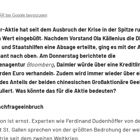
 bei Google bevorzugen
r-Aktie hat seit dem Ausbruch der Krise in der Spitze r
n Wert eingebüßt. Nachdem Vorstand Ola Källenius die D
 und Staatshilfen eine Absage erteilte, ging es mit der 
sant nach oben. Am Donnerstag berichtete die
tenagentur
Bloomberg
, Daimler würde über eine Kreditlin
iarden Euro verhandeln. Zudem wird immer wieder über e
des Anteils der beiden chinesischen Großaktionäre Gee
liert. Was könnte das für die Aktie bedeuten?
achfrageeinbruch
ion ist ernst. Experten wie Ferdinand Dudenhöffer von d
t St. Gallen sprechen von der größten Bedrohung der we
rie seit dem zweiten Weltkrieg.