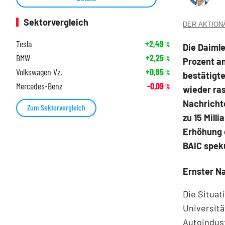
Sektorvergleich
DER AKTIONÄR
Tesla
+2,49
%
Die Daimle
BMW
+2,25
%
Prozent a
Volkswagen Vz.
+0,85
%
bestätigte
Mercedes-Benz
-0,09
%
wieder ra
Nachrich
Zum Sektorvergleich
zu 15 Mill
Erhöhung 
BAIC speku
Ernster N
Die Situat
Universitä
Autoindust