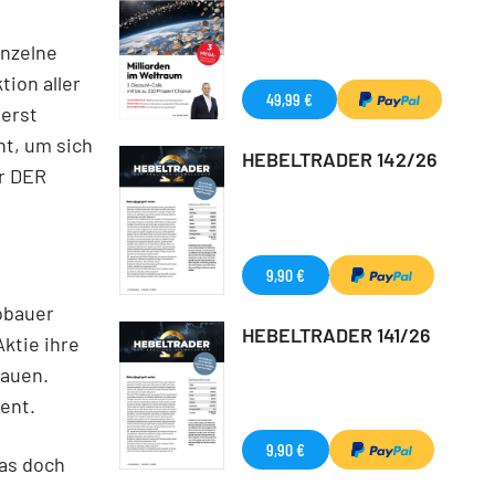
inzelne
ion aller
49,99 €
ßerst
ht, um sich
HEBELTRADER 142/26
er DER
9,90 €
obauer
HEBELTRADER 141/26
ktie ihre
bauen.
ent.
9,90 €
das doch