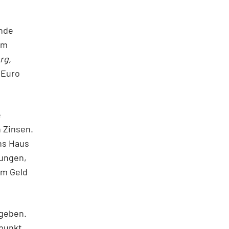
ende
Am
rg,
 Euro
e
 Zinsen.
ns Haus
lungen,
em Geld
fgeben.
punkt.