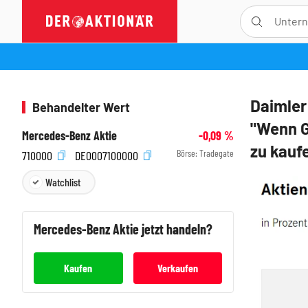
Daimler
Behandelter Wert
"Wenn G
Mercedes-Benz Aktie
-0,09
%
zu kauf
Börse:
Tradegate
710000
DE0007100000
Watchlist
Mercedes-Benz
Aktie jetzt handeln?
Kaufen
Verkaufen