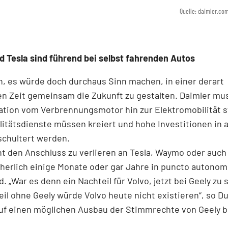
Quelle: daimler.co
 Tesla sind führend bei selbst fahrenden Autos
, es würde doch durchaus Sinn machen, in einer derart
n Zeit gemeinsam die Zukunft zu gestalten. Daimler mu
ation vom Verbrennungsmotor hin zur Elektromobilität
litätsdienste müssen kreiert und hohe Investitionen in
schultert werden.
cht den Anschluss zu verlieren an Tesla, Waymo oder auch
cherlich einige Monate oder gar Jahre in puncto autono
d. „War es denn ein Nachteil für Volvo, jetzt bei Geely zu 
il ohne Geely würde Volvo heute nicht existieren“, so D
uf einen möglichen Ausbau der Stimmrechte von Geely be