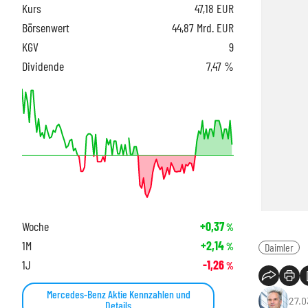
Kurs
47,18
EUR
Börsenwert
44,87 Mrd. EUR
KGV
9
Dividende
7,47 %
Woche
+0,37
%
1M
+2,14
%
Daimler
1J
-1,26
%
Mercedes-Benz Aktie Kennzahlen und
27.0
Details