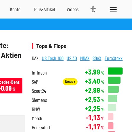
te:
Tops & Flops
 Aktien
DAX
US Tech 100
US 30
MDAX
SDAX
EuroStoxx
+3,99
Infineon
%
+3,40
SAP
cedes-Benz
News
%
-0,09
+2,99
%
Scout24
%
+2,53
Siemens
%
+2,25
BMW
%
-1,13
Merck
%
-1,17
Beiersdorf
%