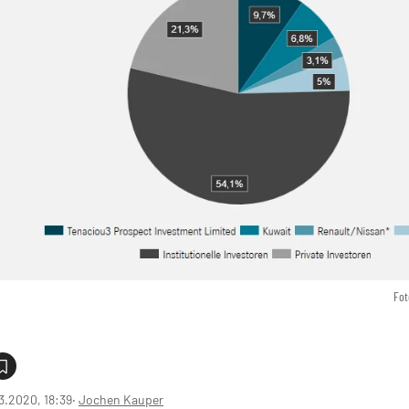
Fot
3.2020, 18:39
‧
Jochen Kauper