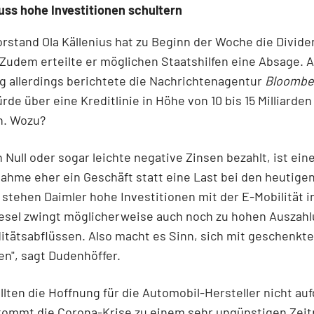
ss hohe Investitionen schultern
rstand Ola Källenius hat zu Beginn der Woche die Divid
 Zudem erteilte er möglichen Staatshilfen eine Absage. 
 allerdings berichtete die Nachrichtenagentur
Bloombe
rde über eine Kreditlinie in Höhe von 10 bis 15 Milliarden
n. Wozu?
Null oder sogar leichte negative Zinsen bezahlt, ist ein
ahme eher ein Geschäft statt eine Last bei den heutigen
tehen Daimler hohe Investitionen mit der E-Mobilität i
iesel zwingt möglicherweise auch noch zu hohen Auszah
ditätsabflüssen. Also macht es Sinn, sich mit geschenkt
n", sagt Dudenhöffer.
llten die Hoffnung für die Automobil-Hersteller nicht au
 kommt die Corona-Krise zu einem sehr ungünstigen Zeit