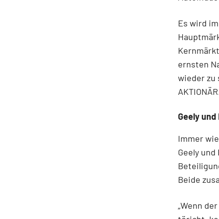
Es wird im
Hauptmärkt
Kernmärkte
ernsten Na
wieder zu 
AKTIONÄR
Geely und 
Immer wie
Geely und 
Beteiligu
Beide zus
„Wenn der 