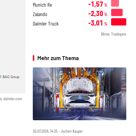
-1,57
Munich Re
%
-2,30
Zalando
%
-3,01
Daimler Truck
%
Börse: Tradegate
Mehr zum Thema
o: daimler.com
30.07.2026, 14:35 ‧ Jochen Kauper