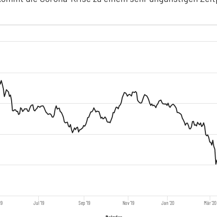
19
Jul '19
Sep '19
Nov '19
Jan '20
Mär '20