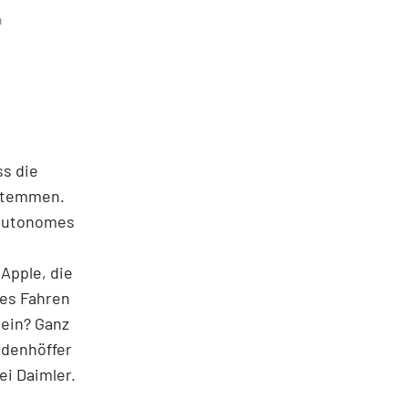
m
ss die
 stemmen.
 autonomes
 Apple, die
mes Fahren
sein? Ganz
udenhöffer
i Daimler.