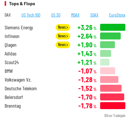
Tops & Flops
DAX
US Tech 100
US 30
MDAX
SDAX
EuroStoxx
+3,26
Siemens Energy
News
%
+2,64
Infineon
News
%
+1,90
Qiagen
News
%
+1,43
Adidas
%
+1,21
Scout24
%
-1,07
BMW
%
-1,28
Volkswagen Vz.
%
-1,52
Deutsche Telekom
%
-1,70
Beiersdorf
%
-1,78
Brenntag
%
Börse: Tradegate