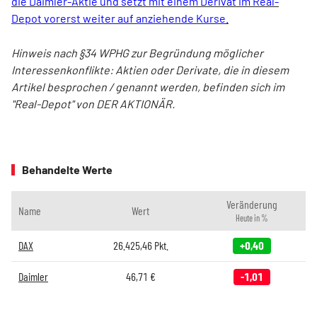
die Daimler-Aktie und setzt mit einem Derivat im Real-
Depot vorerst weiter auf anziehende Kurse.
Hinweis nach §34 WPHG zur Begründung möglicher
Interessenkonflikte: Aktien oder Derivate, die in diesem
Artikel besprochen / genannt werden, befinden sich im
"Real-Depot" von DER AKTIONÄR.
Behandelte Werte
Veränderung
Name
Wert
Heute in %
DAX
26.425,46
Pkt.
+0,40
Daimler
46,71
€
-1,01