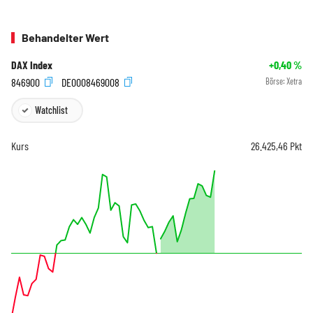
Behandelter Wert
DAX Index
+0,40
%
846900
DE0008469008
Börse:
Xetra
Watchlist
Kurs
26.425,46
Pkt