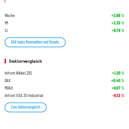
Woche
+2,69
%
1M
+3,35
%
1J
+8,79
%
DAX Index Kennzahlen und Details
Sektorvergleich
Infront Nikkei 225
+1,20
%
DAX
+0,40
%
MDAX
+0,07
%
Infront USA 30 Industrial
-0,12
%
Zum Sektorvergleich