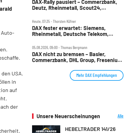
m
DAX‑Rally pausiert – Commerzbank,
Deutz, Rheinmetall, Scout24,
arald
Siemens, SUSS, United Internet im
Check
Heute, 07:35 ‧ Thorsten Küfner
DAX fester erwartet: Siemens,
 Auto-
Rheinmetall, Deutsche Telekom,
Merck und Commerzbank im Fokus
05.08.2026, 09:00 ‧ Thomas Bergmann
ten.
DAX nicht zu bremsen – Basler,
bschaffe.
Commerzbank, DHL Group, Fresenius,
Infineon, Vonovia im Check
s den USA.
Mehr DAX Empfehlungen
llen in
ion auf
ht.
nach der
Unsere Neuerscheinungen
Alle
Neuerscheinungen
HEBELTRADER 141/26
cherheit.