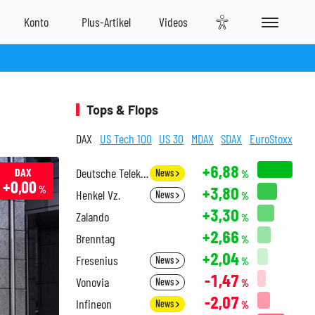
Tops & Flops
DAX
US Tech 100
US 30
MDAX
SDAX
EuroStoxx
+6,88
DAX
Deutsche Telekom
News
%
+0,00
+3,80
%
Henkel Vz.
News
%
+3,30
Zalando
%
+2,66
Brenntag
%
+2,04
Fresenius
News
%
-1,47
Vonovia
News
%
-2,07
Infineon
News
%