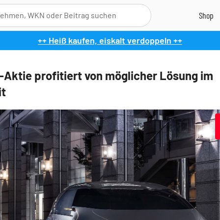
++ Heiß kaufen, eiskalt verdoppeln ++
-Aktie profitiert von möglicher Lösung im
it