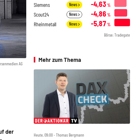
-4,63
Siemens
News
%
-4,86
Scout24
News
%
-5,87
Rheinmetall
News
%
Börse: Tradegate
Mehr zum Thema
örsenmedien AG
uf der
Heute, 09:00 ‧ Thomas Bergmann