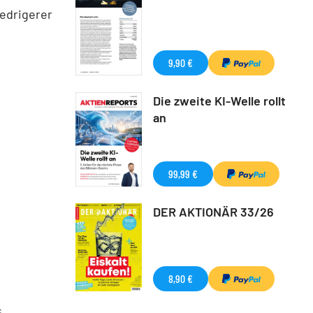
iedrigerer
9,90 €
Die zweite KI-Welle rollt
an
99,99 €
DER AKTIONÄR 33/26
8,90 €
G