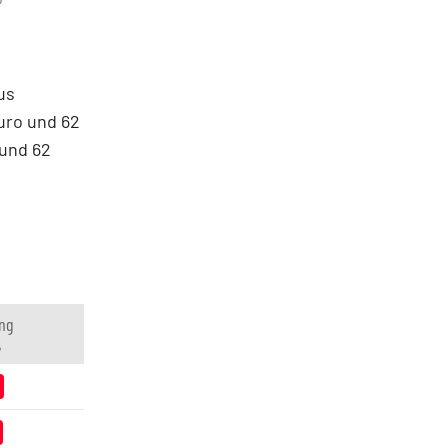
us
uro und 62
rund 62
ng
%