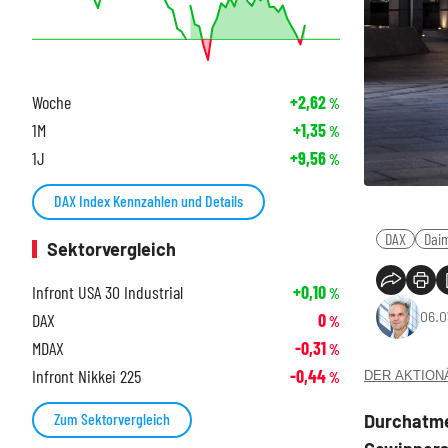
Woche
+2,62
%
1M
+1,35
%
1J
+9,56
%
DAX Index Kennzahlen und Details
DAX
Daim
Sektorvergleich
Infront USA 30 Industrial
+0,10
%
06.0
DAX
0
%
MDAX
-0,31
%
Infront Nikkei 225
-0,44
DER AKTIONÄR
%
Zum Sektorvergleich
Durchatme