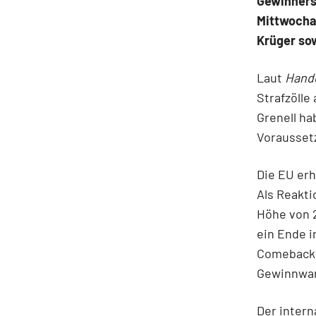
Gewinners
Mittwocha
Krüger sow
Laut
Hande
Strafzölle
Grenell ha
Voraussetz
Die EU erh
Als Reakti
Höhe von 2
ein Ende i
Comeback-C
Gewinnwar
Der intern