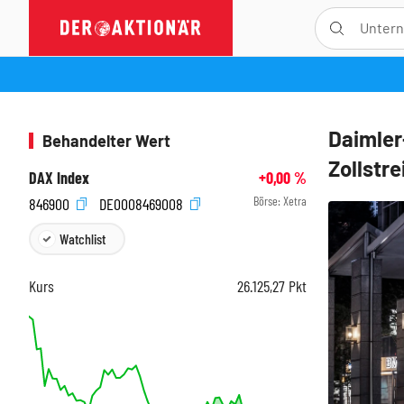
Daimler
Behandelter Wert
Zollstre
DAX Index
+0,00
%
Börse:
Xetra
846900
DE0008469008
Watchlist
Kurs
26.125,27
Pkt