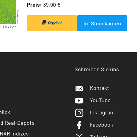
Preis:
39,90 €
Im Shop kaufen
Schreiben Sie uns
Kontakt
r
YouTube
lick
Instagram
nd Real-Depots
Facebook
NÄR Indizes
Twitter