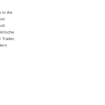
 in die
ton
sch
aktische
 Trader,
dern