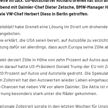
eite im DAX. US-Botschafter Richard Grenell hat sich a
bend mit Daimler-Chef Dieter Zetsche, BMW-Manager H
ie VW-Chef Herbert Diess in Berlin getroffen.
lsblatt
habe Grenell eine Lösung im Streit um drohende
 angeboten.
be erklärt, die USA seien bereit, auf Autozölle zu verzich
ung dafür sei allerdings, dass auch Europa seine Zölle a
ebt derzeit Zölle in Höhe von zehn Prozent auf Autos au
on darauf hatte US-Präsident Donald Trump der EU mit Zö
0 Prozent auf Autos und Autoteile gedroht. Die Spekulat
m Zollstreit hat den Autowerten wieder Leben eingehauc
hancen hat neben VW vor allem Daimler. Die Aktie ist 
nung besonders stark unter die Räder gekommen.
ationale Zollstreit sorgte in den letzten Wochen für Unsi