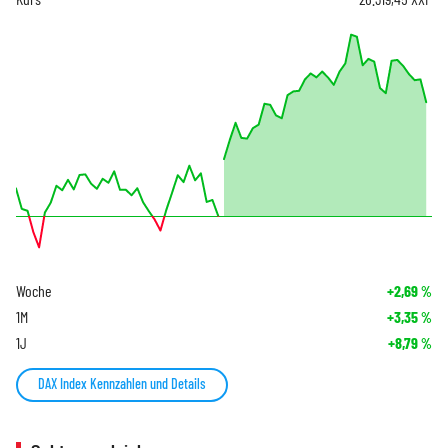
Woche
+2,69
%
1M
+3,35
%
1J
+8,79
%
DAX Index Kennzahlen und Details