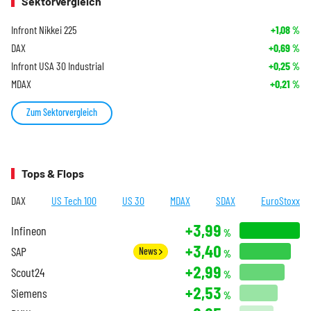
Sektorvergleich
Infront Nikkei 225
+1,08
%
DAX
+0,69
%
Infront USA 30 Industrial
+0,25
%
MDAX
+0,21
%
Zum Sektorvergleich
Tops & Flops
DAX
US Tech 100
US 30
MDAX
SDAX
EuroStoxx
+3,99
Infineon
%
+3,40
SAP
News
%
+2,99
Scout24
%
+2,53
Siemens
%