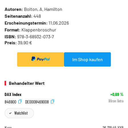
Autoren:
Bolton, A. Hamilton
Seitenanzahl:
448
Erscheinungstermin:
11.06.2026
Format:
Klappenbroschur
ISBN:
978-3-68932-073-7
Preis:
39,90 €
Im Shop kaufen
Behandelter Wert
DAX Index
+0,69
%
846900
DE0008469008
Börse:
Xetra
Watchlist
Kurs
26.319,45
XXP