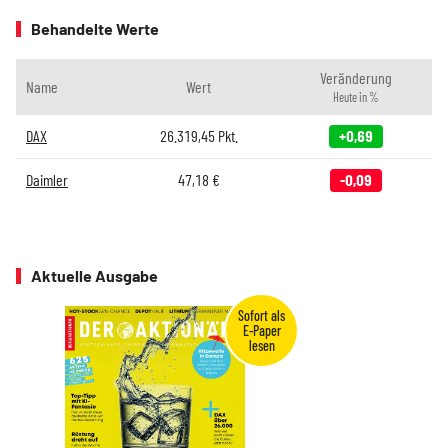
Behandelte Werte
Veränderung
Name
Wert
Heute in %
DAX
26.319,45
Pkt.
+0,69
Daimler
47,18
€
-0,09
Aktuelle Ausgabe