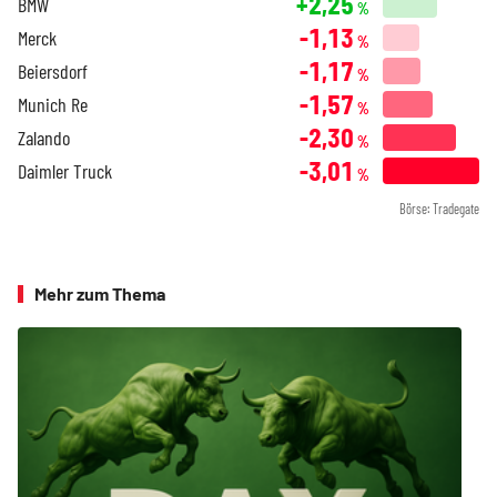
+2,25
BMW
%
-1,13
Merck
%
-1,17
Beiersdorf
%
-1,57
Munich Re
%
-2,30
Zalando
%
-3,01
Daimler Truck
%
Börse: Tradegate
Mehr zum Thema