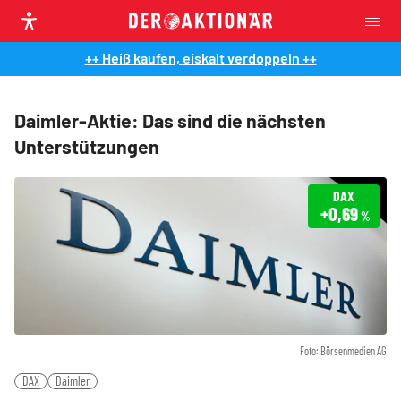
++ Heiß kaufen, eiskalt verdoppeln ++
Daimler-Aktie: Das sind die nächsten
Unterstützungen
DAX
+0,69
%
Foto: Börsenmedien AG
DAX
Daimler