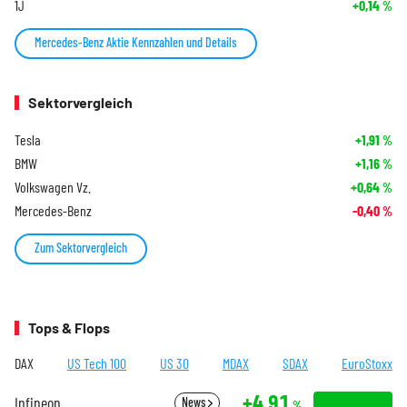
1J
+0,14
%
Mercedes-Benz Aktie Kennzahlen und Details
Sektorvergleich
Tesla
+1,91
%
BMW
+1,16
%
Volkswagen Vz.
+0,64
%
Mercedes-Benz
-0,40
%
Zum Sektorvergleich
Tops & Flops
DAX
US Tech 100
US 30
MDAX
SDAX
EuroStoxx
+4,91
Infineon
News
%