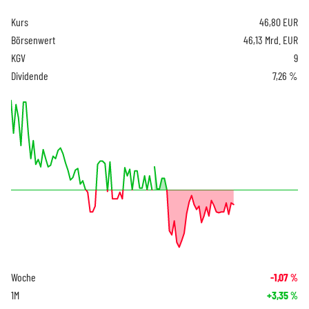
Kurs
46,80
EUR
Börsenwert
46,13 Mrd. EUR
KGV
9
Dividende
7,26 %
Woche
-1,07
%
1M
+3,35
%