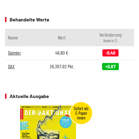
Behandelte Werte
Veränderung
Name
Wert
Heute in %
Daimler
46,80
€
-0,40
DAX
26.367,92
Pkt.
+0,87
Aktuelle Ausgabe