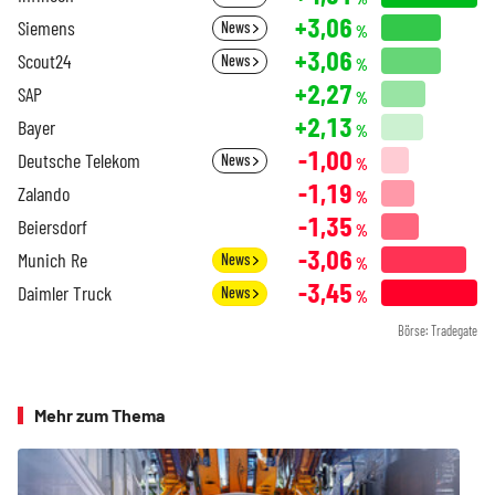
+3,06
Siemens
News
%
+3,06
Scout24
News
%
+2,27
SAP
%
+2,13
Bayer
%
-1,00
Deutsche Telekom
News
%
-1,19
Zalando
%
-1,35
Beiersdorf
%
-3,06
Munich Re
News
%
-3,45
Daimler Truck
News
%
Börse: Tradegate
Mehr zum Thema