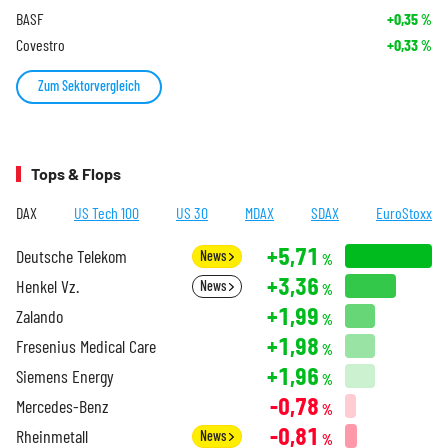
BASF
+0,35
%
Covestro
+0,33
%
Zum Sektorvergleich
Tops & Flops
DAX
US Tech 100
US 30
MDAX
SDAX
EuroStoxx
+5,71
Deutsche Telekom
News
%
+3,36
Henkel Vz.
News
%
+1,99
Zalando
%
+1,98
Fresenius Medical Care
%
+1,96
Siemens Energy
%
-0,78
Mercedes-Benz
%
-0,81
Rheinmetall
News
%