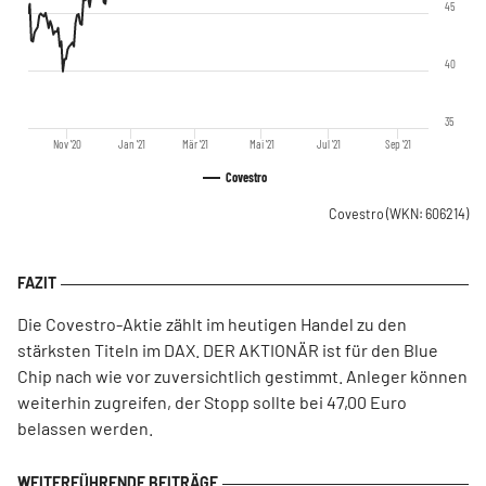
45
40
35
Nov '20
Jan '21
Mär '21
Mai '21
Jul '21
Sep '21
Covestro
Covestro
(WKN: 606214)
Die Covestro-Aktie zählt im heutigen Handel zu den
stärksten Titeln im DAX. DER AKTIONÄR ist für den Blue
Chip nach wie vor zuversichtlich gestimmt. Anleger können
weiterhin zugreifen, der Stopp sollte bei 47,00 Euro
belassen werden.