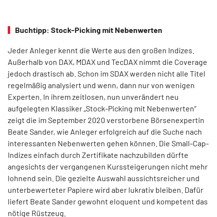
Buchtipp: Stock-Picking mit Nebenwerten
Jeder Anleger kennt die Werte aus den großen Indizes.
Außerhalb von DAX, MDAX und TecDAX nimmt die Coverage
jedoch drastisch ab. Schon im SDAX werden nicht alle Titel
regel­mäßig analysiert und wenn, dann nur von wenigen
Experten. In ihrem zeitlosen, nun unverändert neu
aufgelegten Klassiker „Stock-Picking mit Nebenwerten“
zeigt die im September 2020 verstorbene Börsenexpertin
Beate Sander, wie Anleger erfolgreich auf die Suche nach
interessanten Nebenwerten gehen können. Die Small-Cap-
Indizes einfach durch Zertifikate nachzubilden dürfte
angesichts der vergangenen Kurssteiger­ungen nicht mehr
lohnend sein. Die gezielte Auswahl aussichtsreicher und
unterbewerteter Papiere wird aber lukrativ bleiben. Dafür
liefert Beate Sander gewohnt eloquent und kompetent das
nötige Rüstzeug.