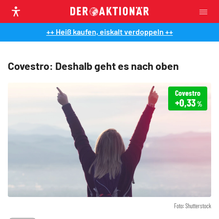
++ Heiß kaufen, eiskalt verdoppeln ++
Covestro: Deshalb geht es nach oben
Covestro
+0,33
%
Foto: Shutterstock