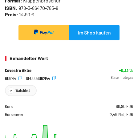
Format:
Klappenbroschur
ISBN:
978-3-86470-785-8
Preis:
14,90 €
Im Shop kaufen
Behandelter Wert
Covestro Aktie
+0,33
%
606214
DE0006062144
Börse:
Tradegate
Watchlist
Kurs
60,80
EUR
Börsenwert
12,46 Mrd. EUR