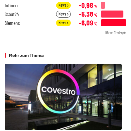
-0,98
Infineon
News
%
-5,38
Scout24
News
%
-6,09
Siemens
News
%
Börse: Tradegate
Mehr zum Thema