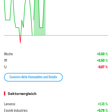
Woche
+0,50
%
1M
+0,50
%
1J
-0,07
%
Covestro Aktie Kennzahlen und Details
Sektorvergleich
Lanxess
+1,13
%
Evonik Industries
+0,79
%