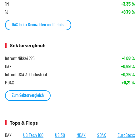
1M
+3,35
%
1J
+8,79
%
DAX Index Kennzahlen und Details
Sektorvergleich
Infront Nikkei 225
+1,08
%
DAX
+0,69
%
Infront USA 30 Industrial
+0,25
%
MDAX
+0,21
%
Zum Sektorvergleich
Tops & Flops
DAX
US Tech 100
US 30
MDAX
SDAX
EuroStoxx