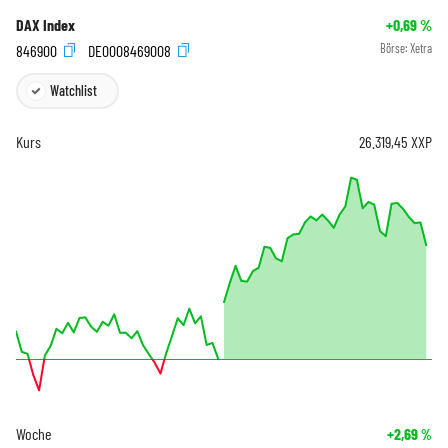
DAX Index
+0,69
%
846900
DE0008469008
Börse:
Xetra
Watchlist
Kurs
26.319,45
XXP
Woche
+2,69
%