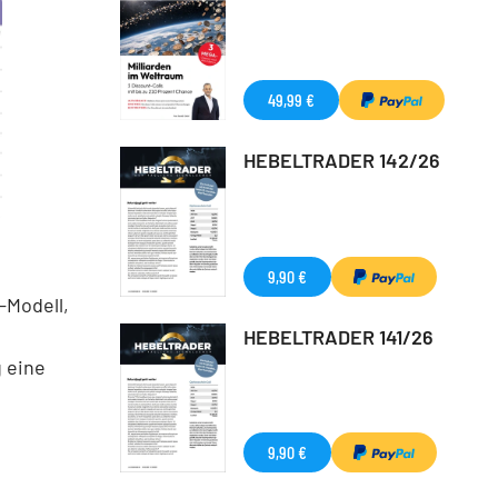
49,99 €
HEBELTRADER 142/26
9,90 €
Modell,
HEBELTRADER 141/26
 eine
9,90 €