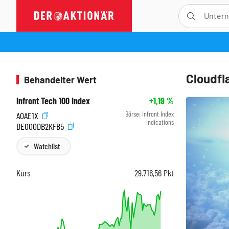
Cloudfl
Behandelter Wert
Infront Tech 100 Index
+1,19
%
Börse:
Infront Index
A0AE1X
Indications
DE000DB2KFB5
Watchlist
Kurs
29.716,56
Pkt