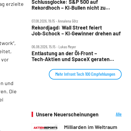
Schlussglocke: S&P 500 auf
g erzielte
Rekordhoch – KI‑Bullen nicht zu
stoppen
07.08.2026, 19:15 ‧ Annalena Götz
Rekordjagd: Wall Street feiert
Job‑Schock – KI‑Gewinner drehen auf
twork“,
06.08.2026, 15:15 ‧ Lukas Meyer
itet,
Entlastung an der Öl‑Front –
Tech‑Aktien und SpaceX geraten
 vor
unter Druck
Mehr Infront Tech 100 Empfehlungen
en und
en. Die
ei
Unsere Neuerscheinungen
Alle
Neuerscheinungen
Milliarden im Weltraum