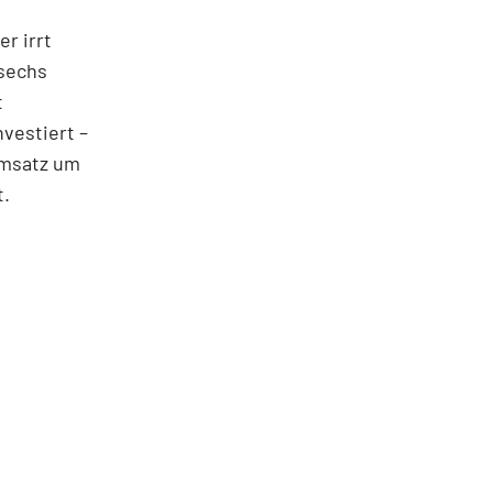
er irrt
 sechs
t
vestiert –
 Umsatz um
t.