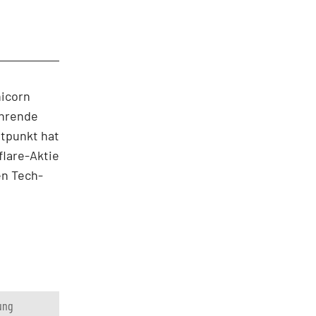
nicorn
ehrende
tpunkt hat
flare-Aktie
en Tech-
ung