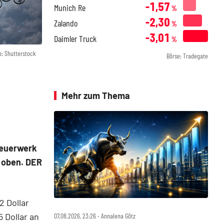
-1,57
Munich Re
%
-2,30
Zalando
%
-3,01
Daimler Truck
%
o: Shutterstock
Börse: Tradegate
Mehr zum Thema
feuerwerk
h oben. DER
 Dollar
 Dollar an
07.08.2026, 23:26 ‧ Annalena Götz