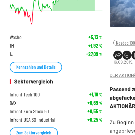
Woche
+5,13
%
Nasdaq 100
1M
+1,92
%
1J
+27,09
%
16.09.2019, 
Kennzahlen und Details
DER AKTIONÄR
Sektorvergleich
Passend z
Infront Tech 100
+1,19
%
abgefackel
DAX
+0,69
%
AKTIONÄR 
Infront Euro Stoxx 50
+0,55
%
Infront USA 30 Industrial
+0,25
%
Zu Beginn 
angepriese
Zum Sektorvergleich