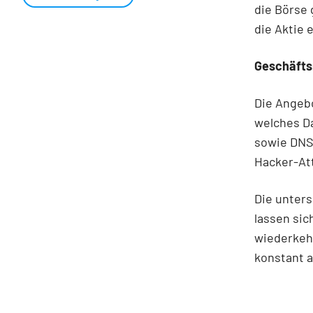
die Börse 
die Aktie 
Geschäfts
Die Angeb
welches Da
sowie DNS
Hacker-At
Die unter
lassen si
wiederkeh
konstant a