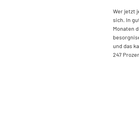
Wer jetzt 
sich. In g
Monaten de
besorgnise
und das ka
247 Prozen