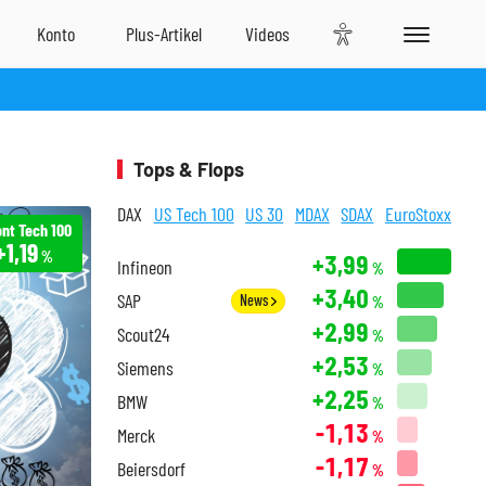
Tops & Flops
DAX
US Tech 100
US 30
MDAX
SDAX
EuroStoxx
ont Tech 100
+1,19
%
+3,99
Infineon
%
+3,40
SAP
News
%
+2,99
Scout24
%
+2,53
Siemens
%
+2,25
BMW
%
-1,13
Merck
%
-1,17
Beiersdorf
%