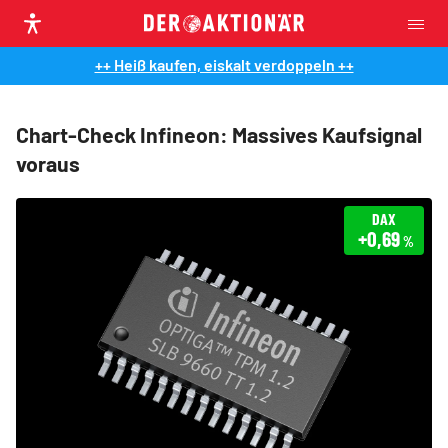
++ Heiß kaufen, eiskalt verdoppeln ++
Chart-Check Infineon: Massives Kaufsignal
voraus
DAX
+0,69
%