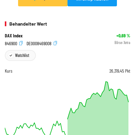
Behandelter Wert
DAX Index
+0,69
%
846900
DE0008469008
Börse:
Xetra
Watchlist
Kurs
26.319,45
Pkt