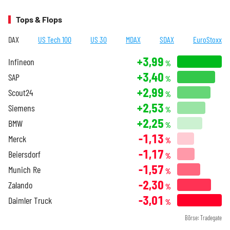
Tops & Flops
DAX
US Tech 100
US 30
MDAX
SDAX
EuroStoxx
+3,99
Infineon
%
+3,40
SAP
%
+2,99
Scout24
%
+2,53
Siemens
%
+2,25
BMW
%
-1,13
Merck
%
-1,17
Beiersdorf
%
-1,57
Munich Re
%
-2,30
Zalando
%
-3,01
Daimler Truck
%
Börse: Tradegate