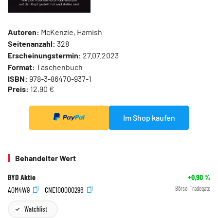
Autoren:
McKenzie, Hamish
Seitenanzahl:
328
Erscheinungstermin:
27.07.2023
Format:
Taschenbuch
ISBN:
978-3-86470-937-1
Preis:
12,90 €
Im Shop kaufen
Behandelter Wert
BYD Aktie
+0,90
%
A0M4W9
CNE100000296
Börse:
Tradegate
Watchlist