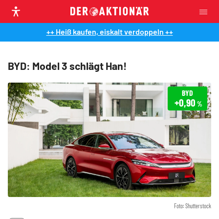
++ Heiß kaufen, eiskalt verdoppeln ++
BYD: Model 3 schlägt Han!
BYD
+0,90
%
Foto: Shutterstock