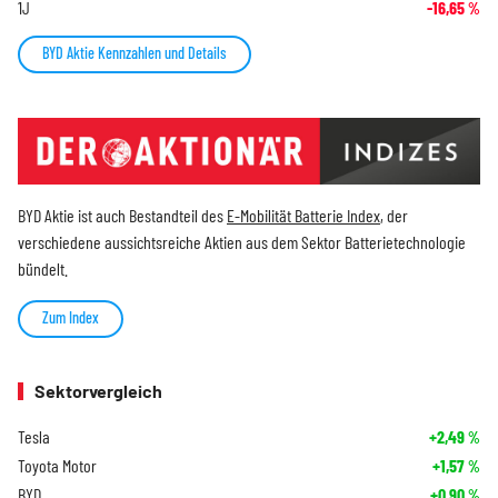
1J
-16,65
%
BYD Aktie Kennzahlen und Details
BYD Aktie ist auch Bestandteil des
E-Mobilität Batterie Index
, der
verschiedene aussichtsreiche Aktien aus dem Sektor Batterietechnologie
bündelt.
Zum Index
Sektorvergleich
Tesla
+2,49
%
Toyota Motor
+1,57
%
BYD
+0,90
%