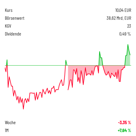
Kurs
10,04
EUR
Börsenwert
38,62 Mrd. EUR
KGV
23
Dividende
0,49 %
Woche
-3,35
%
1M
+7,64
%