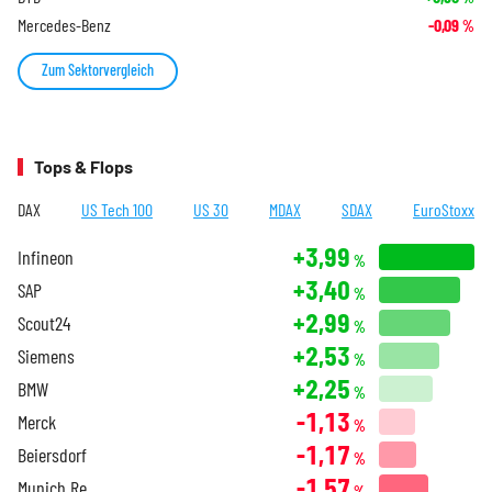
Mercedes-Benz
-0,09
%
Zum Sektorvergleich
Tops & Flops
DAX
US Tech 100
US 30
MDAX
SDAX
EuroStoxx
+3,99
Infineon
%
+3,40
SAP
%
+2,99
Scout24
%
+2,53
Siemens
%
+2,25
BMW
%
-1,13
Merck
%
-1,17
Beiersdorf
%
-1,57
Munich Re
%