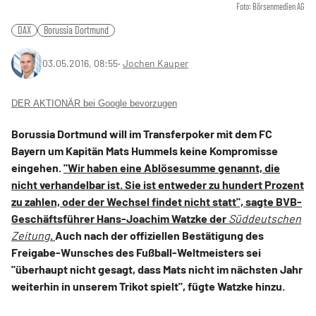
Foto: Börsenmedien AG
DAX
Borussia Dortmund
03.05.2016, 08:55
‧
Jochen Kauper
DER AKTIONÄR bei Google bevorzugen
Borussia Dortmund will im Transferpoker mit dem FC
Bayern um Kapitän Mats Hummels keine Kompromisse
eingehen.
"Wir haben eine Ablösesumme genannt, die
nicht verhandelbar ist. Sie ist entweder zu hundert Prozent
zu zahlen, oder der Wechsel findet nicht statt", sagte BVB-
Geschäftsführer Hans-Joachim Watzke der
Süddeutschen
Zeitung
.
Auch nach der offiziellen Bestätigung des
Freigabe-Wunsches des Fußball-Weltmeisters sei
"überhaupt nicht gesagt, dass Mats nicht im nächsten Jahr
weiterhin in unserem Trikot spielt", fügte Watzke hinzu.