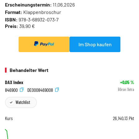
Erscheinungstermin:
11.06.2026
Format:
Klappenbroschur
ISBN:
978-3-68932-073-7
Preis:
39,90 €
Im Shop kaufen
Behandelter Wert
DAX Index
+0,05
%
846900
DE0008469008
Börse:
Xetra
Watchlist
Kurs
26.140,13
Pkt