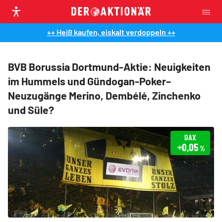
++ Heiß kaufen, eiskalt verdoppeln ++
BVB Borussia Dortmund-Aktie: Neuigkeiten
im Hummels und Gündogan-Poker–
Neuzugänge Merino, Dembélé, Zinchenko
und Süle?
DAX
+0,05
%