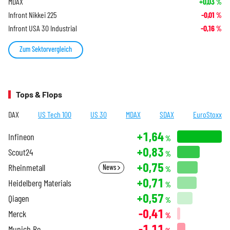
MDAX
+0,03
%
Infront Nikkei 225
-0,01
%
Infront USA 30 Industrial
-0,16
%
Zum Sektorvergleich
Tops & Flops
DAX
US Tech 100
US 30
MDAX
SDAX
EuroStoxx
+1,64
Infineon
%
+0,83
Scout24
%
+0,75
Rheinmetall
News
%
+0,71
Heidelberg Materials
%
+0,57
Qiagen
%
-0,41
Merck
%
-1,11
Munich Re