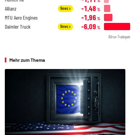
%
-1,48
Allianz
News
%
-1,96
MTU Aero Engines
%
-6,09
Daimler Truck
News
%
Börse: Tradegate
Mehr zum Thema