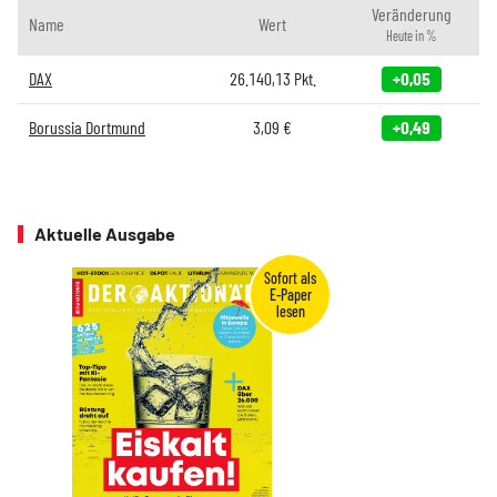
Veränderung
Name
Wert
Heute in %
DAX
26.140,13
Pkt.
+0,05
Borussia Dortmund
3,09
€
+0,49
Aktuelle Ausgabe