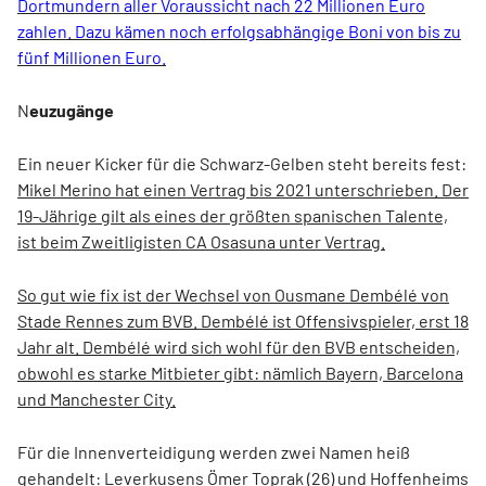
Dortmundern aller
V
oraussicht nach 22 Millionen Euro
zahlen. Dazu kämen noch erfolgsabhängige Boni von bis zu
fünf Millionen Euro.
N
euzugänge
Ein neuer Kicker für die Schwarz-Gelben steht bereits fest:
Mikel Merino hat einen Vertrag bis 2021 unterschrieben. Der
19-Jährige gilt als eines der größten spanischen Talente,
ist beim Zweitligisten CA Osasuna unter Vertrag.
So gut wie fix ist der Wechsel von Ousmane Dembélé von
Stade Rennes zum BVB. Dembélé ist Offensivspieler, erst 18
Jahr alt. Dembélé wird sich wohl für den BVB entscheiden,
obwohl es starke Mitbieter gibt: nämlich Bayern, Barcelona
und Manchester City.
Für die Innenverteidigung werden zwei Namen heiß
gehandelt: Leverkusens Ömer Toprak (26) und Hoffenheims