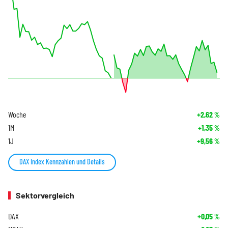
Woche
+2,62
%
1M
+1,35
%
1J
+9,56
%
DAX Index Kennzahlen und Details
Sektorvergleich
DAX
+0,05
%