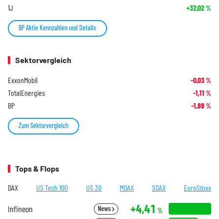
1J
+32,02
%
BP Aktie Kennzahlen und Details
Sektorvergleich
ExxonMobil
-0,03
%
TotalEnergies
-1,11
%
BP
-1,88
%
Zum Sektorvergleich
Tops & Flops
DAX
US Tech 100
US 30
MDAX
SDAX
EuroStoxx
+4,41
Infineon
News
%