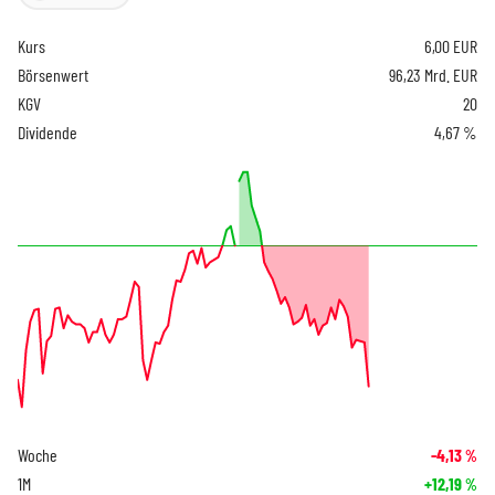
Kurs
6,00
EUR
Börsenwert
96,23 Mrd. EUR
KGV
20
Dividende
4,67 %
Woche
-4,13
%
1M
+12,19
%