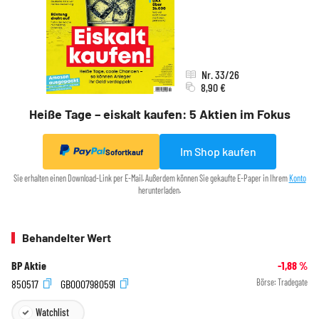
Nr. 33/26
8,90 €
Heiße Tage – eiskalt kaufen: 5 Aktien im Fokus
Im Shop kaufen
Sofortkauf
Sie erhalten einen Download-Link per E-Mail. Außerdem können Sie gekaufte E-Paper in Ihrem
Konto
herunterladen.
Behandelter Wert
BP Aktie
-1,88
%
850517
GB0007980591
Börse:
Tradegate
Watchlist