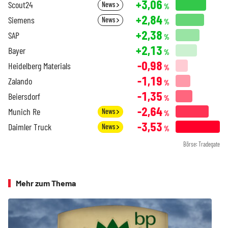
+3,06
Scout24
News
%
+2,84
Siemens
News
%
+2,38
SAP
%
+2,13
Bayer
%
-0,98
Heidelberg Materials
%
-1,19
Zalando
%
-1,35
Beiersdorf
%
-2,64
Munich Re
News
%
-3,53
Daimler Truck
News
%
Börse: Tradegate
Mehr zum Thema