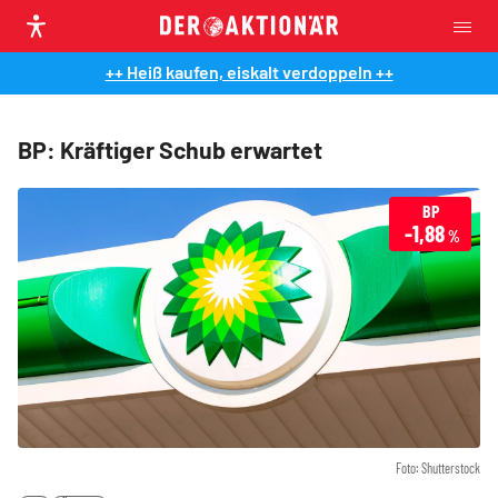
++ Heiß kaufen, eiskalt verdoppeln ++
BP: Kräftiger Schub erwartet
BP
-1,88
%
Foto: Shutterstock