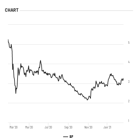
5
4
3
2
1
Mär '20
Mai '20
Jul '20
Sep '20
Nov '20
Jan '21
BP