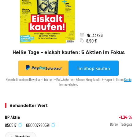
Nr. 33/26
8,90 €
Heiße Tage – eiskalt kaufen: 5 Aktien im Fokus
Im Shop kaufen
Sofortkauf
Sie erhalten einen Download-Link per E-Mail. Außerdem können Sie gekaufte E-Paper in Ihrem
Konto
herunterladen.
Behandelter Wert
BP Aktie
-1,34
%
850517
GB0007980591
Börse:
Tradegate