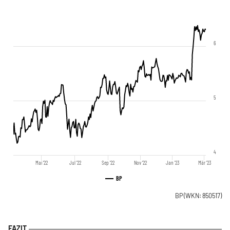
6
5
4
Mai '22
Jul '22
Sep '22
Nov '22
Jan '23
Mär '23
BP
BP
(WKN: 850517)