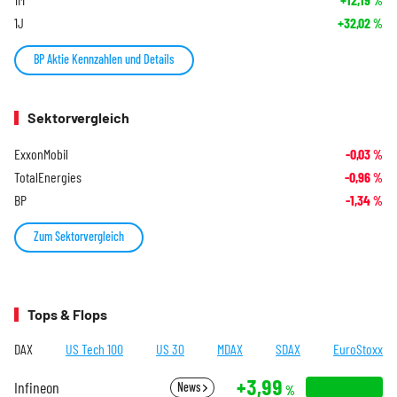
%
1J
+32,02
%
BP Aktie Kennzahlen und Details
Sektorvergleich
ExxonMobil
-0,03
%
TotalEnergies
-0,96
%
BP
-1,34
%
Zum Sektorvergleich
Tops & Flops
DAX
US Tech 100
US 30
MDAX
SDAX
EuroStoxx
+3,99
Infineon
News
%