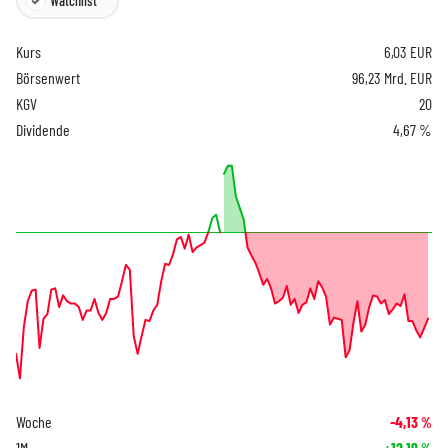
Watchlist
Kurs
6,03
EUR
Börsenwert
96,23 Mrd. EUR
KGV
20
Dividende
4,67 %
Woche
-4,13
%
1M
+12,19