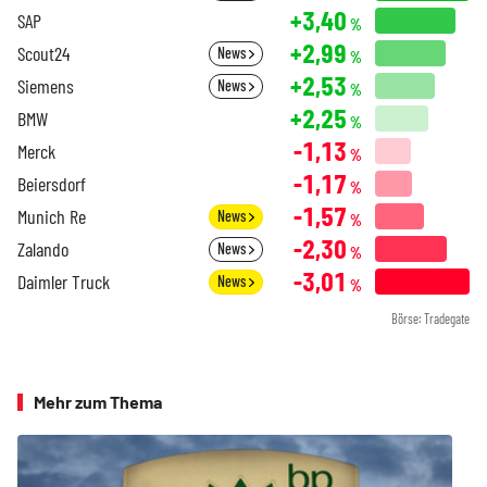
+3,40
SAP
%
+2,99
Scout24
News
%
+2,53
Siemens
News
%
+2,25
BMW
%
-1,13
Merck
%
-1,17
Beiersdorf
%
-1,57
Munich Re
News
%
-2,30
Zalando
News
%
-3,01
Daimler Truck
News
%
Börse: Tradegate
Mehr zum Thema