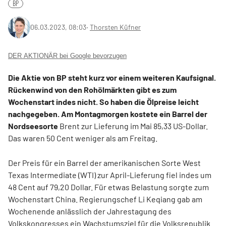
BP
06.03.2023, 08:03
‧
Thorsten Küfner
DER AKTIONÄR bei Google bevorzugen
Die Aktie von BP steht kurz vor einem weiteren Kaufsignal.
Rückenwind von den Rohölmärkten gibt es zum
Wochenstart indes nicht. So haben die Ölpreise leicht
nachgegeben. Am Montagmorgen kostete ein Barrel der
Nordseesorte
Brent zur Lieferung im Mai 85,33 US-Dollar.
Das waren 50 Cent weniger als am Freitag.
Der Preis für ein Barrel der amerikanischen Sorte West
Texas Intermediate (WTI) zur April-Lieferung fiel indes um
48 Cent auf 79,20 Dollar.
Für etwas Belastung sorgte zum
Wochenstart China. Regierungschef Li Keqiang gab am
Wochenende anlässlich der Jahrestagung des
Volkskongresses ein Wachstumsziel für die Volksrepublik