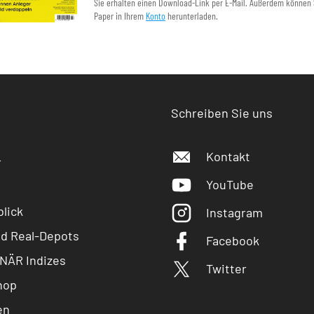
Sie erhalten einen Download-Link per E-Mail. Außerdem können 
Paper in Ihrem
Konto
herunterladen.
Schreiben Sie uns
Kontakt
r
YouTube
lick
Instagram
nd Real-Depots
Facebook
NÄR Indizes
Twitter
hop
en