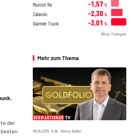
-1,57
Munich Re
%
-2,30
Zalando
%
-3,01
Daimler Truck
%
Börse: Tradegate
Mehr zum Thema
punk.
rte der
 besten
08.05.2025, 11:38 ‧ Markus Bußler