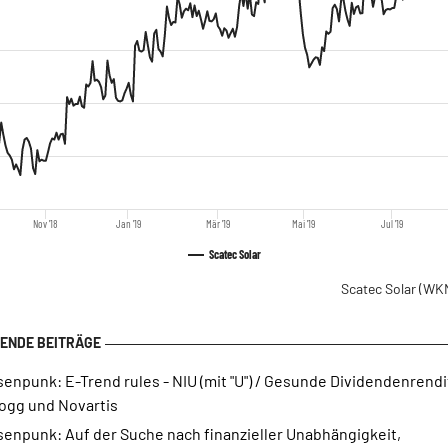
Nov '18
Jan '19
Mär '19
Mai '19
Jul '19
Scatec Solar
Scatec Solar
(WKN
enpunk: E-Trend rules - NIU (mit "U") / Gesunde Dividendenrendi
logg und Novartis
senpunk: Auf der Suche nach finanzieller Unabhängigkeit,