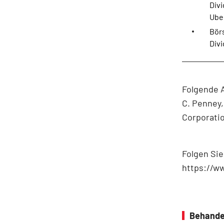
Divi
Uber
Bör
Divi
Folgende A
C. Penney,
Corporatio
Folgen Si
https://w
Behande