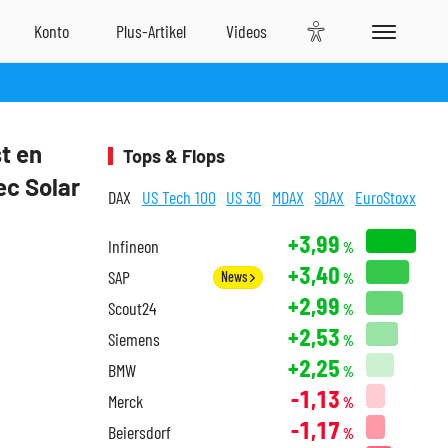
t en
Tops & Flops
ec Solar
DAX
US Tech 100
US 30
MDAX
SDAX
EuroStoxx
+3,99
Infineon
%
+3,40
SAP
News
%
+2,99
Scout24
%
+2,53
Siemens
%
+2,25
BMW
%
-1,13
Merck
%
-1,17
Beiersdorf
%