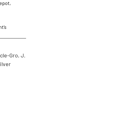
epot,
t’s
le-Gro, J.
ilver