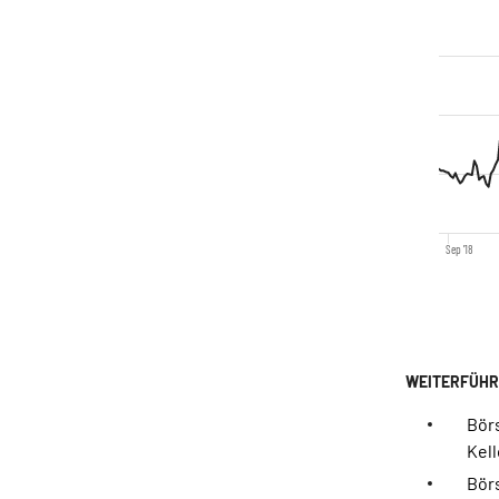
Sep '18
Börs
Kel
Bör