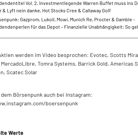
dendentitel Vol. 2, Investmentlegende Warren Buffet muss ins D
 & Lyft nein danke, Hot Stocks Cree & Callaway Golf
senpunk: Gazprom, Lukoil, Mowi, Munich Re, Procter & Gamble -
dendenperlen für das Depot – Finanzielle Unabhängigkeit: So geh
ktien werden im Video besprochen: Evotec, Scotts Mirac
 MercadoLibre, Tomra Systems, Barrick Gold, Americas S
n, Scatec Solar
e dem Börsenpunk auch bei Instagram:
ww.instagram.com/boersenpunk
lte Werte