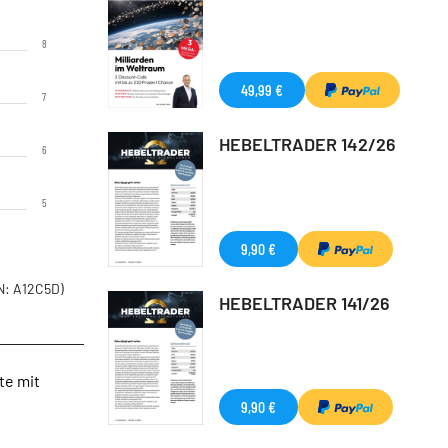
8
49,99 €
7
HEBELTRADER 142/26
6
5
9,90 €
: A12C5D)
HEBELTRADER 141/26
te mit
9,90 €