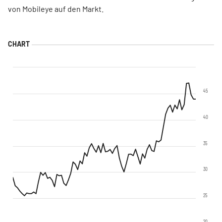
von Mobileye auf den Markt.
45
40
35
30
25
20