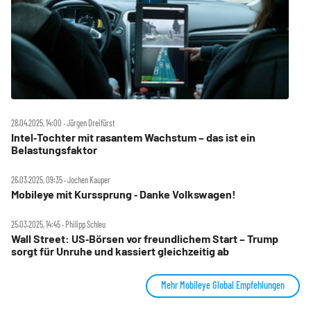
28.04.2025, 14:00 ‧ Jürgen Dreifürst
Intel‑Tochter mit rasantem Wachstum – das ist ein
Belastungsfaktor
26.03.2025, 09:35 ‧ Jochen Kauper
Mobileye mit Kurssprung ‑ Danke Volkswagen!
25.03.2025, 14:45 ‧ Philipp Schleu
Wall Street: US‑Börsen vor freundlichem Start – Trump
sorgt für Unruhe und kassiert gleichzeitig ab
Mehr Mobileye Global Empfehlungen