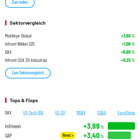
Zum Index
Sektorvergleich
Mobileye Global
+3,68
%
Infront Nikkei 225
+1,08
%
DAX
+0,69
%
Infront USA 30 Industrial
+0,25
%
Zum Sektorvergleich
Tops & Flops
DAX
US Tech 100
US 30
MDAX
SDAX
EuroStoxx
+3,99
Infineon
%
+3,40
SAP
News
%