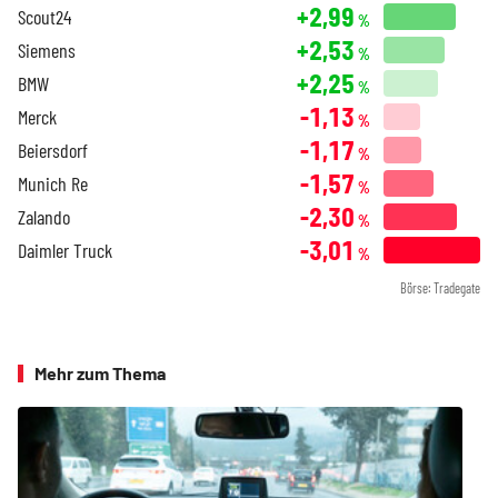
+2,99
Scout24
%
+2,53
Siemens
%
+2,25
BMW
%
-1,13
Merck
%
-1,17
Beiersdorf
%
-1,57
Munich Re
%
-2,30
Zalando
%
-3,01
Daimler Truck
%
Börse: Tradegate
Mehr zum Thema