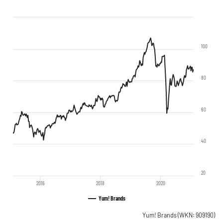
100
80
60
40
20
2016
2018
2020
Yum! Brands
Yum! Brands
(WKN: 909190)