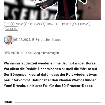
BYD
Peloton
Yum! Brands
JUMIA TECH. SP.ADR/2
SGL Carbon
Gamestop
05.02.2021, 18:54
‧
Jochen Kauper
DER AKTIONÄR bei Google bevorzugen
Wahnsinn ist derzeit wieder einmal Trumpf an der Börse.
Vor allem die Reddit-User mischen aktuell die Märkte auf.
Der Börsenpunk sorgt dafür, dass der Puls wieder etwas
herunterkommt. Dafür hat er den idealen Wert gefunden:
Yum! Brands, ein klarer Fall für das 80-Prozent-Depot.