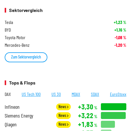
Sektorvergleich
Tesla
+1,23
%
BYD
+1,16
%
Toyota Motor
-1,08
%
Mercedes-Benz
-1,20
%
Zum Sektorvergleich
Tops & Flops
DAX
US Tech 100
US 30
MDAX
SDAX
EuroStoxx
+3,30
Infineon
News
%
+3,22
Siemens Energy
News
%
+1,83
Qiagen
News
%