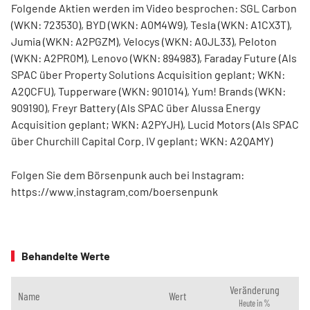
Folgende Aktien werden im Video besprochen: SGL Carbon
(WKN: 723530), BYD (WKN: A0M4W9), Tesla (WKN: A1CX3T),
Jumia (WKN: A2PGZM), Velocys (WKN: A0JL33), Peloton
(WKN: A2PR0M), Lenovo (WKN: 894983), Faraday Future (Als
SPAC über Property Solutions Acquisition geplant; WKN:
A2QCFU), Tupperware (WKN: 901014), Yum! Brands (WKN:
909190), Freyr Battery (Als SPAC über Alussa Energy
Acquisition geplant; WKN: A2PYJH), Lucid Motors (Als SPAC
über Churchill Capital Corp. IV geplant; WKN: A2QAMY)
Folgen Sie dem Börsenpunk auch bei Instagram:
https://www.instagram.com/boersenpunk
Behandelte Werte
Veränderung
Name
Wert
Heute in %