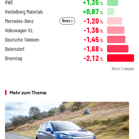
+1,35
RWE
%
+0,87
Heidelberg Materials
%
-1,20
Mercedes-Benz
News
%
-1,36
Volkswagen Vz.
%
-1,45
Deutsche Telekom
%
-1,68
Beiersdorf
%
-2,12
Brenntag
%
Börse: Tradegate
Mehr zum Thema