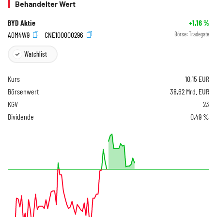
Behandelter Wert
BYD Aktie
+1,16
%
A0M4W9
CNE100000296
Börse:
Tradegate
Watchlist
Kurs
10,15
EUR
Börsenwert
38,62 Mrd. EUR
KGV
23
Dividende
0,49 %