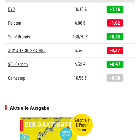
BYD
10,15
€
+1,16
Peloton
4,86
€
-1,02
Yum! Brands
130,70
€
+0,23
JUMIA TECH. SP.ADR/2
5,34
€
-0,37
SGL Carbon
4,32
€
+0,47
Gamestop
16,56
€
+0,00
Aktuelle Ausgabe