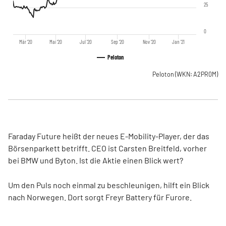
25
0
Mär '20
Mai '20
Jul '20
Sep '20
Nov '20
Jan '21
Peloton
Peloton
(WKN: A2PR0M)
Faraday Future heißt der neues E-Mobility-Player, der das
Börsenparkett betrifft. CEO ist Carsten Breitfeld, vorher
bei BMW und Byton. Ist die Aktie einen Blick wert?
Um den Puls noch einmal zu beschleunigen, hilft ein Blick
nach Norwegen. Dort sorgt Freyr Battery für Furore.