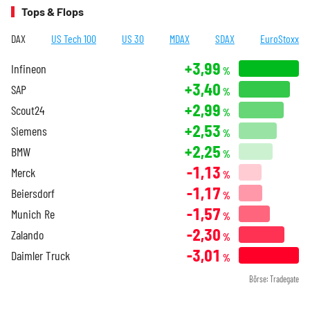
Tops & Flops
DAX
US Tech 100
US 30
MDAX
SDAX
EuroStoxx
+3,99
Infineon
%
+3,40
SAP
%
+2,99
Scout24
%
+2,53
Siemens
%
+2,25
BMW
%
-1,13
Merck
%
-1,17
Beiersdorf
%
-1,57
Munich Re
%
-2,30
Zalando
%
-3,01
Daimler Truck
%
Börse: Tradegate