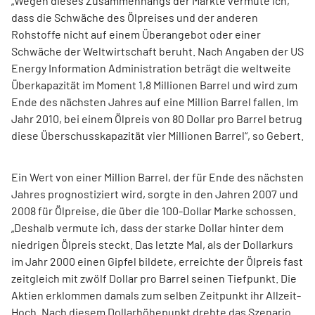
„Wegen dieses Zusammenhangs der Märkte vermute ich,
dass die Schwäche des Ölpreises und der anderen
Rohstoffe nicht auf einem Überangebot oder einer
Schwäche der Weltwirtschaft beruht. Nach Angaben der US
Energy Information Administration beträgt die weltweite
Überkapazität im Moment 1,8 Millionen Barrel und wird zum
Ende des nächsten Jahres auf eine Million Barrel fallen. Im
Jahr 2010, bei einem Ölpreis von 80 Dollar pro Barrel betrug
diese Überschusskapazität vier Millionen Barrel“, so Gebert.
Ein Wert von einer Million Barrel, der für Ende des nächsten
Jahres prognostiziert wird, sorgte in den Jahren 2007 und
2008 für Ölpreise, die über die 100-Dollar Marke schossen.
„Deshalb vermute ich, dass der starke Dollar hinter dem
niedrigen Ölpreis steckt. Das letzte Mal, als der Dollarkurs
im Jahr 2000 einen Gipfel bildete, erreichte der Ölpreis fast
zeitgleich mit zwölf Dollar pro Barrel seinen Tiefpunkt. Die
Aktien erklommen damals zum selben Zeitpunkt ihr Allzeit-
Hoch. Nach diesem Dollarhöhepunkt drehte das Szenario