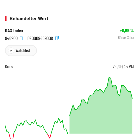
Behandelter Wert
DAX Index
+0,69
%
846900
DE0008469008
Börse:
Xetra
Watchlist
Kurs
26.319,45
Pkt