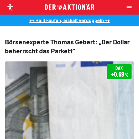
++ Heiß kaufen, eiskalt verdoppeln ++
Börsenexperte Thomas Gebert: „Der Dollar
beherrscht das Parkett“
DAX
+0,69
%