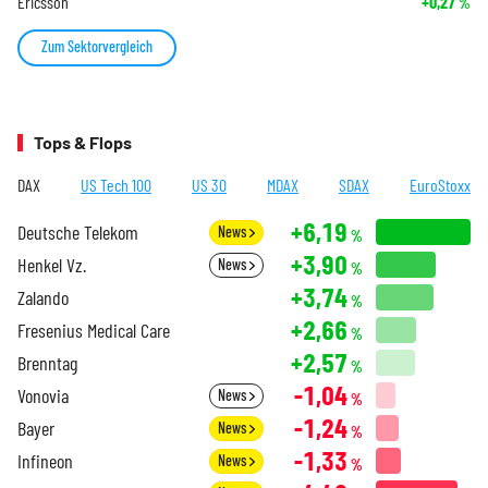
Ericsson
+0,27
%
Zum Sektorvergleich
Tops & Flops
DAX
US Tech 100
US 30
MDAX
SDAX
EuroStoxx
+6,19
Deutsche Telekom
News
%
+3,90
Henkel Vz.
News
%
+3,74
Zalando
%
+2,66
Fresenius Medical Care
%
+2,57
Brenntag
%
-1,04
Vonovia
News
%
-1,24
Bayer
News
%
-1,33
Infineon
News
%