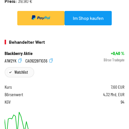
Preis:
39,90 €
Im Shop kaufen
Behandelter Wert
Blackberry Aktie
+0,40
%
A1W2YK
CA09228F1036
Börse:
Tradegate
Watchlist
Kurs
7,60
EUR
Börsenwert
4,32 Mrd. EUR
KGV
94