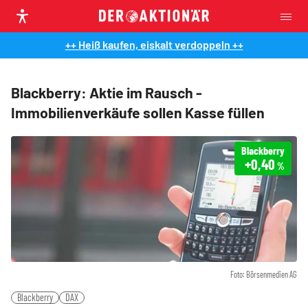
++ Heiß kaufen, eiskalt verdoppeln ++
Blackberry: Aktie im Rausch -
Immobilienverkäufe sollen Kasse füllen
Blackberry
+0,40
%
Foto: Börsenmedien AG
Blackberry
DAX