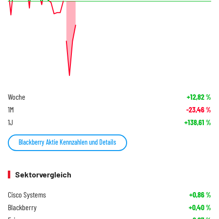
Woche
+12,82
%
1M
-23,46
%
1J
+138,61
%
Blackberry Aktie Kennzahlen und Details
Sektorvergleich
Cisco Systems
+0,86
%
Blackberry
+0,40
%