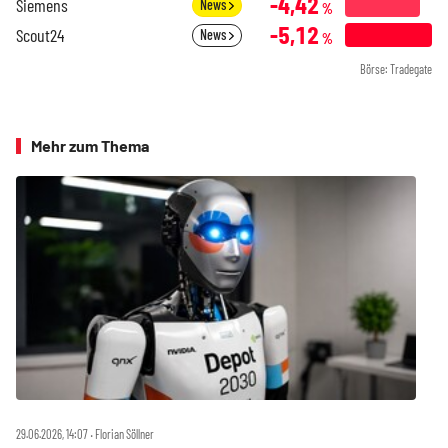
-4,42
Siemens
News
%
-5,12
Scout24
News
%
Börse: Tradegate
Mehr zum Thema
29.06.2026, 14:07 ‧ Florian Söllner