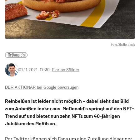
Foto: Shutterstock
McDonald's
01.11.2021, 17:30
‧
Florian Söllner
DER AKTIONÄR bei Google bevorzugen
Reinbeißen ist leider nicht möglich – dabei sieht das Bild
zum Anbeißen lecker aus. McDonald´s springt auf den NFT-
Trend auf und bietet nun zehn NFTs zum 40-jährigen
Jubiläum des McRib an.
Per Twitter können sich Fans um eine Zuteilung dieser per