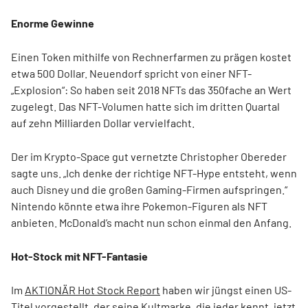
Enorme Gewinne
Einen Token mithilfe von Rechnerfarmen zu prägen kostet
etwa 500 Dollar. Neuendorf spricht von einer NFT-
„Explosion“: So haben seit 2018 NFTs das 350fache an Wert
zugelegt. Das NFT-Volumen hatte sich im dritten Quartal
auf zehn Milliarden Dollar vervielfacht.
Der im Krypto-Space gut vernetzte Christopher Obereder
sagte uns. „Ich denke der richtige NFT-Hype entsteht, wenn
auch Disney und die großen Gaming-Firmen aufspringen.“
Nintendo könnte etwa ihre Pokemon-Figuren als NFT
anbieten. McDonald’s macht nun schon einmal den Anfang.
Hot-Stock mit NFT-Fantasie
Im
AKTIONÄR Hot Stock Report
haben wir jüngst einen US-
Titel vorgestellt, der seine Kultmarke, die jeder kennt, jetzt