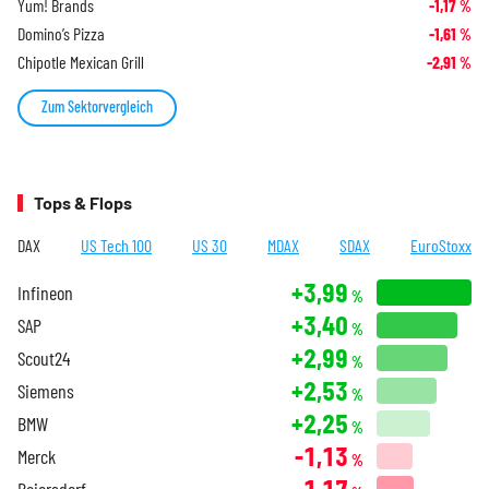
Yum! Brands
-1,17
%
Domino’s Pizza
-1,61
%
Chipotle Mexican Grill
-2,91
%
Zum Sektorvergleich
Tops & Flops
DAX
US Tech 100
US 30
MDAX
SDAX
EuroStoxx
+3,99
Infineon
%
+3,40
SAP
%
+2,99
Scout24
%
+2,53
Siemens
%
+2,25
BMW
%
-1,13
Merck
%
-1,17