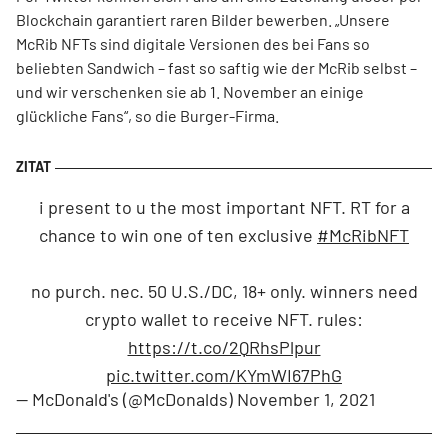
Blockchain garantiert raren Bilder bewerben. „Unsere
McRib NFTs sind digitale Versionen des bei Fans so
beliebten Sandwich – fast so saftig wie der McRib selbst –
und wir verschenken sie ab 1. November an einige
glückliche Fans“, so die Burger-Firma.
i present to u the most important NFT. RT for a
chance to win one of ten exclusive
#McRibNFT
no purch. nec. 50 U.S./DC, 18+ only. winners need
crypto wallet to receive NFT. rules:
https://t.co/2QRhsPlpur
pic.twitter.com/KYmWI67PhG
— McDonald's (@McDonalds)
November 1, 2021