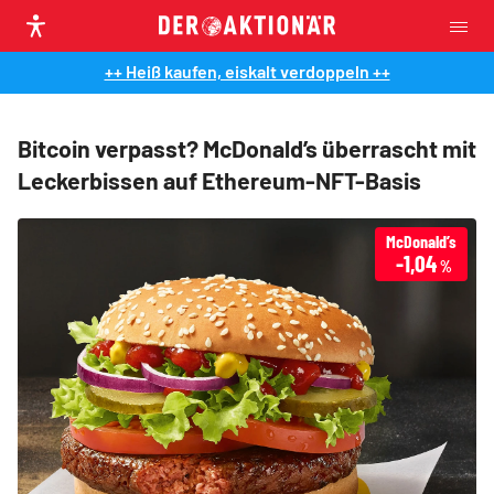
++ Heiß kaufen, eiskalt verdoppeln ++
Bitcoin verpasst? McDonald’s überrascht mit
Leckerbissen auf Ethereum-NFT-Basis
McDonald’s
-1,04
%