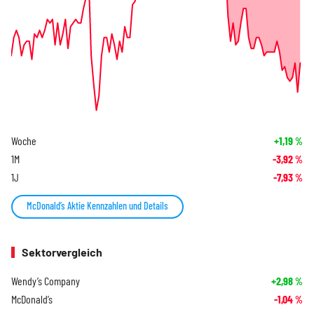
Woche
+1,19
%
1M
-3,92
%
1J
-7,93
%
McDonald’s Aktie Kennzahlen und Details
Sektorvergleich
Wendy’s Company
+2,98
%
McDonald’s
-1,04
%