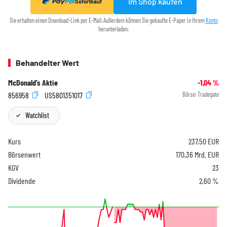
Im Shop kaufen
Sofortkauf
Sie erhalten einen Download-Link per E-Mail. Außerdem können Sie gekaufte E-Paper in Ihrem
Konto
herunterladen.
Behandelter Wert
McDonald’s Aktie
-1,04
%
856958
US5801351017
Börse:
Tradegate
Watchlist
Kurs
237,50
EUR
Börsenwert
170,36 Mrd. EUR
KGV
23
Dividende
2,60 %