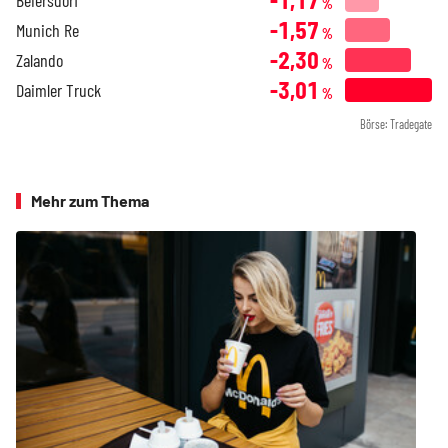
Beiersdorf
%
-1,57
Munich Re
%
-2,30
Zalando
%
-3,01
Daimler Truck
%
Börse: Tradegate
Mehr zum Thema