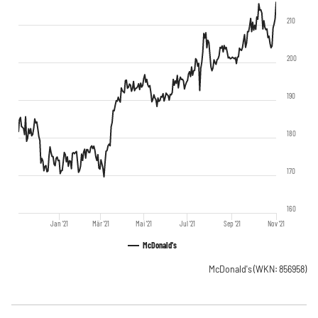
210
200
190
180
170
160
Jan '21
Mär '21
Mai '21
Jul '21
Sep '21
Nov '21
McDonald's
McDonald's
(WKN: 856958)