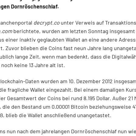
angen Dornröschenschlaf.
ranchenportal
decrypt.co
unter Verweis auf Transaktion
n.com
berichtete, wurden am letzten Sonntag insgesamt 
us einer inaktiv geglaubten Wallet an eine andere Adres
rt. Zuvor blieben die Coins fast neun Jahre lang unangeta
ublich lange Zeit, wenn man bedenkt, dass die Digitalwä
noch keine 13 Jahre alt ist.
Blockchain-Daten wurden am 10. Dezember 2012 insgesam
 die fragliche Wallet eingezahlt. Bei einem damaligen Kur
 der Gesamtwert der Coins bei rund 8.195 Dollar. Außer 21 
, die den Bestand um 0.00001 Bitcoin beziehungsweise 4
eß, blieb die Wallet anschließend unangetastet.
ins nun nach dem jahrelangen Dornröschenschlaf nun wi