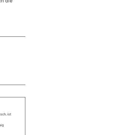
ch die
sch, ist
aig