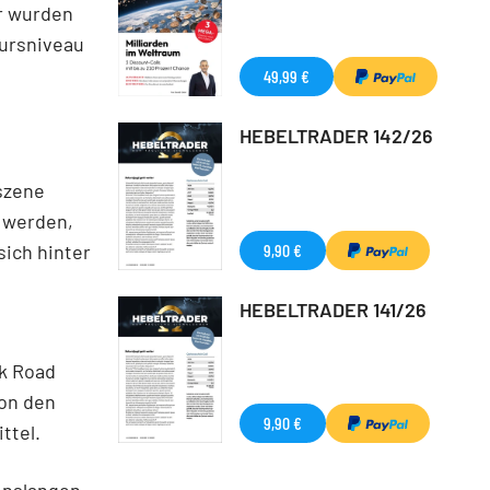
ar wurden
Kursniveau
49,99 €
HEBELTRADER 142/26
oszene
 werden,
sich hinter
9,90 €
HEBELTRADER 141/26
lk Road
von den
9,90 €
ttel.
enslangen