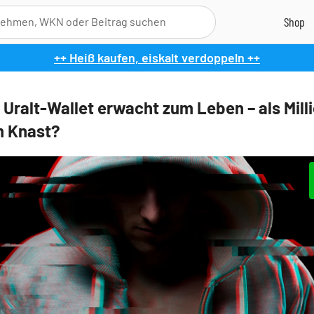
++ Heiß kaufen, eiskalt verdoppeln ++
: Uralt-Wallet erwacht zum Leben – als Mill
m Knast?