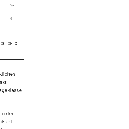
10k
0
1
PT0000BTC)
kliches
fast
lageklasse
 in den
ukunft