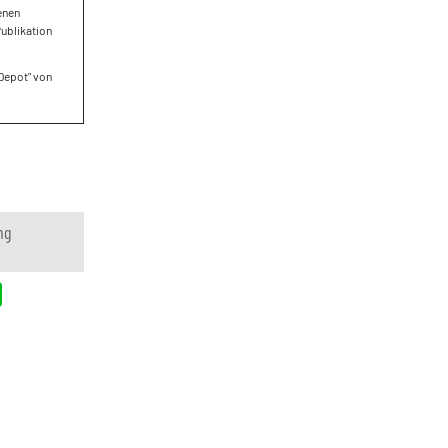
enen
Publikation
 Depot" von
ng