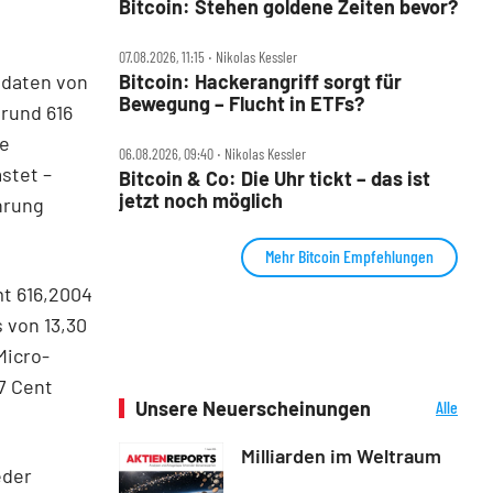
Bitcoin: Stehen goldene Zeiten bevor?
07.08.2026, 11:15 ‧ Nikolas Kessler
sdaten von
Bitcoin: Hackerangriff sorgt für
Bewegung – Flucht in ETFs?
rund 616
se
06.08.2026, 09:40 ‧ Nikolas Kessler
stet –
Bitcoin & Co: Die Uhr tickt – das ist
jetzt noch möglich
hrung
Mehr Bitcoin Empfehlungen
t 616,2004
s von 13,30
Micro-
7 Cent
Unsere Neuerscheinungen
Alle
Neuerscheinungen
Milliarden im Weltraum
eder