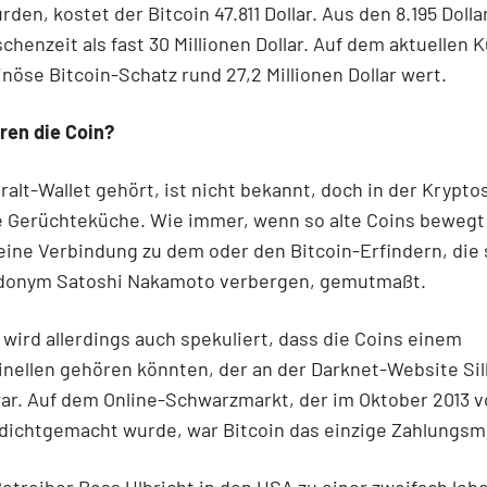
den, kostet der Bitcoin 47.811 Dollar. Aus den 8.195 Doll
schenzeit als fast 30 Millionen Dollar. Auf dem aktuellen 
inöse Bitcoin-Schatz rund 27,2 Millionen Dollar wert.
en die Coin?
alt-Wallet gehört, ist nicht bekannt, doch in der Krypt
ie Gerüchteküche. Wie immer, wenn so alte Coins bewegt
eine Verbindung zu dem oder den Bitcoin-Erfindern, die 
onym Satoshi Nakamoto verbergen, gemutmaßt.
 wird allerdings auch spekuliert, dass die Coins einem
nellen gehören könnten, der an der Darknet-Website Si
war. Auf dem Online-Schwarzmarkt, der im Oktober 2013 
ichtgemacht wurde, war Bitcoin das einzige Zahlungsmi
treiber Ross Ulbricht in den USA zu einer zweifach leb