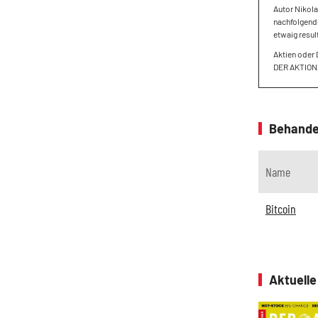
Autor Nikola
nachfolgende
etwaig resul
Aktien oder 
DER AKTIO
Behande
Name
Bitcoin
Aktuell