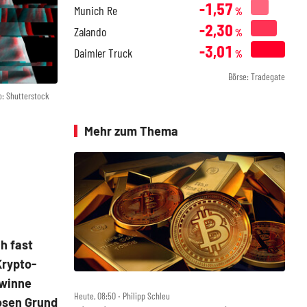
-1,57
Munich Re
%
-2,30
Zalando
%
-3,01
Daimler Truck
%
Börse: Tradegate
o: Shutterstock
Mehr zum Thema
h fast
Krypto-
ewinne
Heute, 08:50 ‧ Philipp Schleu
osen Grund