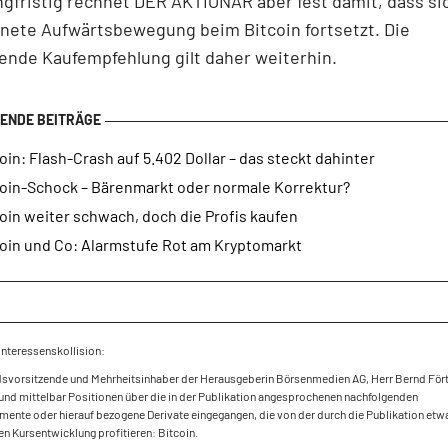
gfristig rechnet DER AKTIONÄR aber fest damit, dass si
nete Aufwärtsbewegung beim Bitcoin fortsetzt. Die
ende Kaufempfehlung gilt daher weiterhin.
oin: Flash-Crash auf 5.402 Dollar – das steckt dahinter
coin-Schock – Bärenmarkt oder normale Korrektur?
oin weiter schwach, doch die Profis kaufen
coin und Co: Alarmstufe Rot am Kryptomarkt
Interessenskollision:
dsvorsitzende und Mehrheitsinhaber der Herausgeberin Börsenmedien AG, Herr Bernd Fört
und mittelbar Positionen über die in der Publikation angesprochenen nachfolgenden
mente oder hierauf bezogene Derivate eingegangen, die von der durch die Publikation etw
en Kursentwicklung profitieren: Bitcoin.