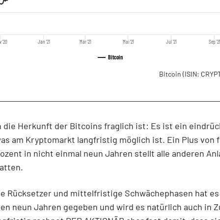
v '20
Jan '21
Mär '21
Mai '21
Jul '21
Sep '2
Bitcoin
Bitcoin
(ISIN: CRY
die Herkunft der Bitcoins fraglich ist: Es ist ein eindrüc
was am Kryptomarkt langfristig möglich ist. Ein Plus von 
ozent in nicht einmal neun Jahren stellt alle anderen An
atten.
ge Rücksetzer und mittelfristige Schwächephasen hat es
en neun Jahren gegeben und wird es natürlich auch in Z