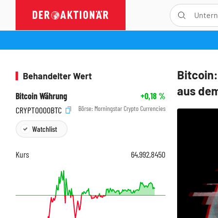
Bitcoin
Behandelter Wert
aus de
Bitcoin Währung
+0,18
%
Börse:
Morningstar Crypto Currencies
CRYPT0000BTC
Watchlist
Kurs
64.992,8450