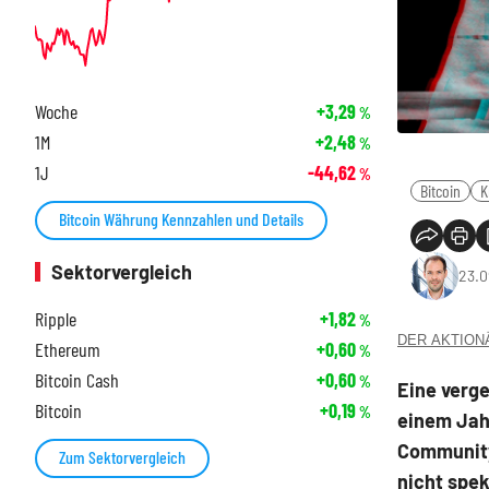
Woche
+3,29
%
1M
+2,48
%
1J
-44,62
%
Bitcoin
K
Bitcoin Währung Kennzahlen und Details
Sektorvergleich
23.0
Ripple
+1,82
%
DER AKTIONÄR
Ethereum
+0,60
%
Bitcoin Cash
+0,60
%
Eine verg
Bitcoin
+0,19
%
einem Jahr
Community
Zum Sektorvergleich
nicht spe