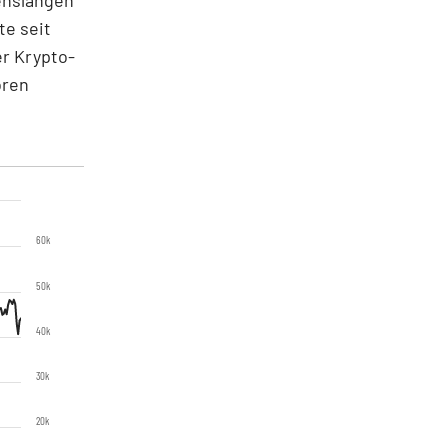
te seit
er Krypto-
ören
60k
50k
40k
30k
20k