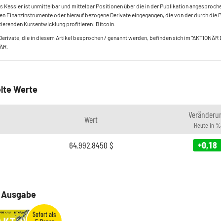
s Kessler ist unmittelbar und mittelbar Positionen über die in der Publikation angesproch
n Finanzinstrumente oder hierauf bezogene Derivate eingegangen, die von der durch die 
tierenden Kursentwicklung profitieren: Bitcoin.
Derivate, die in diesem Artikel besprochen / genannt werden, befinden sich im "AKTIONÄR
NÄR.
lte Werte
Veränderu
Wert
Heute in %
64.992,8450
$
+0,18
e Ausgabe