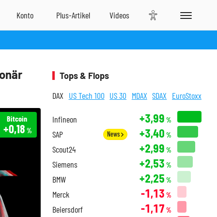
ionär
Tops & Flops
DAX
US Tech 100
US 30
MDAX
SDAX
EuroStoxx
+3,99
Bitcoin
Infineon
%
+0,18
+3,40
%
SAP
News
%
+2,99
Scout24
%
+2,53
Siemens
%
+2,25
BMW
%
-1,13
Merck
%
-1,17
Beiersdorf
%