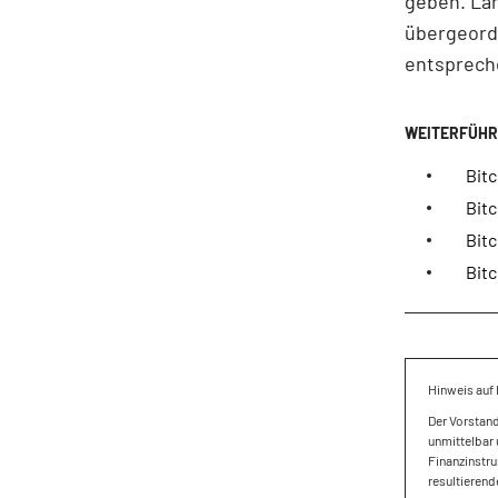
geben. Lan
übergeord
entsprech
Bitc
Bit
Bitc
Bit
Hinweis auf 
Der Vorstan
unmittelbar 
Finanzinstru
resultierend