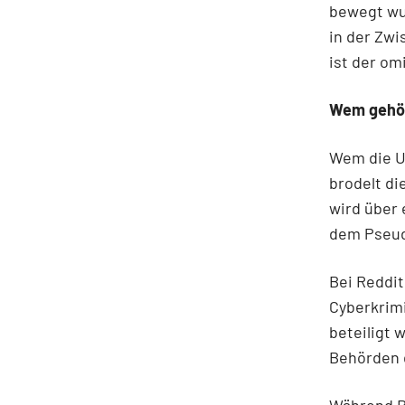
bewegt wur
in der Zwi
ist der om
Wem gehör
Wem die Ur
brodelt d
wird über 
dem Pseud
Bei Reddit
Cyberkrimi
beteiligt 
Behörden d
Während Be