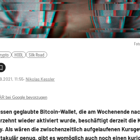
Fot
rypto
HODL
Silk Road
9.2021, 11:55
‧
Nikolas Kessler
 bei Google bevorzugen
essen geglaubte Bitcoin-Wallet, die am Wochenende nac
zehnt wieder aktiviert wurde, beschäftigt derzeit die 
. Als wären die zwischenzeitlich aufgelaufenen Kursg
ktakulär genug, gibt es womöglich auch noch einen kuri