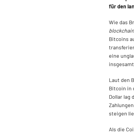
für den l
Wie das B
blockchai
Bitcoins a
transferie
eine ungla
insgesamt 
Laut den 
Bitcoin in
Dollar lag
Zahlungen
steigen li
Als die Co