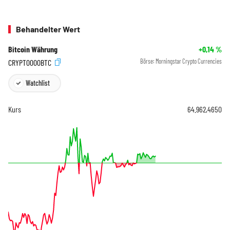
Behandelter Wert
Bitcoin Währung
+0,14
%
CRYPT0000BTC
Börse:
Morningstar Crypto Currencies
Watchlist
Kurs
64.962,4650