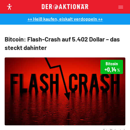
++ Heiß kaufen, eiskalt verdoppeln ++
Bitcoin: Flash-Crash auf 5.402 Dollar – das
steckt dahinter
Bitcoin
+0,14
%