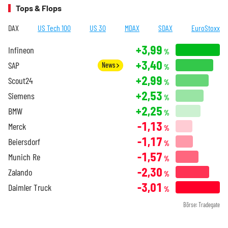
Tops & Flops
DAX
US Tech 100
US 30
MDAX
SDAX
EuroStoxx
+3,99
Infineon
%
+3,40
SAP
News
%
+2,99
Scout24
%
+2,53
Siemens
%
+2,25
BMW
%
-1,13
Merck
%
-1,17
Beiersdorf
%
-1,57
Munich Re
%
-2,30
Zalando
%
-3,01
Daimler Truck
%
Börse: Tradegate