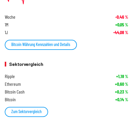
Woche
-0,46
%
1M
+0,05
%
1J
-44,08
%
Bitcoin Währung Kennzahlen und Details
Sektorvergleich
Ripple
+1,18
%
Ethereum
+0,60
%
Bitcoin Cash
+0,23
%
Bitcoin
+0,14
%
Zum Sektorvergleich