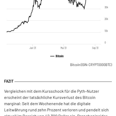
30k
20k
10k
0
Jan '21
Mai '21
Sep '21
Bitcoin
Bitcoin
(ISIN: CRYPT0000BTC)
Vergleichen mit dem Kursschock für die Pyth-Nutzer
erscheint der tatsächliche Kursverlust des Bitcoin
marginal: Seit dem Wochenende hat die digitale
Leitwährung rund zehn Prozent verloren und pendelt sich
aktuell im Bereich von 42.300 Dollar ein.
Brancheninsider