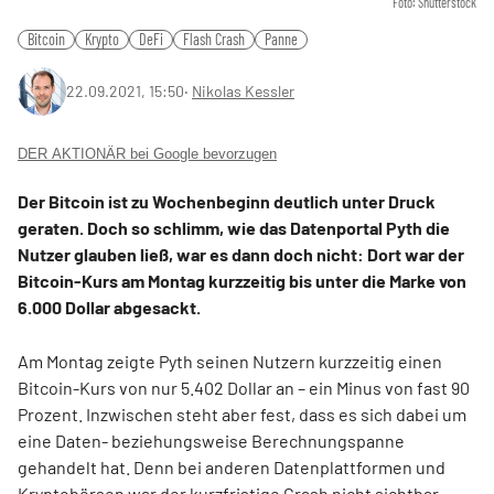
Foto: Shutterstock
Bitcoin
Krypto
DeFi
Flash Crash
Panne
22.09.2021, 15:50
‧
Nikolas Kessler
DER AKTIONÄR bei Google bevorzugen
Der Bitcoin ist zu Wochenbeginn deutlich unter Druck
geraten. Doch so schlimm, wie das Datenportal Pyth die
Nutzer glauben ließ, war es dann doch nicht: Dort war der
Bitcoin-Kurs am Montag kurzzeitig bis unter die Marke von
6.000 Dollar abgesackt.
Am Montag zeigte Pyth seinen Nutzern kurzzeitig einen
Bitcoin-Kurs von nur 5.402 Dollar an – ein Minus von fast 90
Prozent. Inzwischen steht aber fest, dass es sich dabei um
eine Daten- beziehungsweise Berechnungspanne
gehandelt hat. Denn bei anderen Datenplattformen und
Kryptobörsen war der kurzfristige Crash nicht sichtbar.