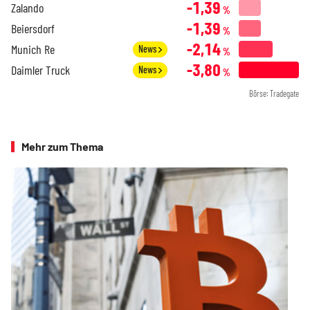
-1,39
Zalando
%
-1,39
Beiersdorf
%
-2,14
Munich Re
News
%
-3,80
Daimler Truck
News
%
Börse: Tradegate
Mehr zum Thema