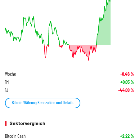
Woche
-0,46
%
1M
+0,05
%
1J
-44,08
%
Bitcoin Währung Kennzahlen und Details
Sektorvergleich
Bitcoin Cash
+2,22
%