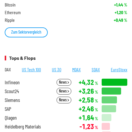
Bitcoin
+1,44
%
Ethereum
+1,20
%
Ripple
+0,49
%
Zum Sektorvergleich
Tops & Flops
DAX
US Tech 100
US 30
MDAX
SDAX
EuroStoxx
+4,32
Infineon
News
%
+3,26
Scout24
News
%
+2,58
Siemens
News
%
+2,46
SAP
%
+1,64
Qiagen
%
-1,23
Heidelberg Materials
%