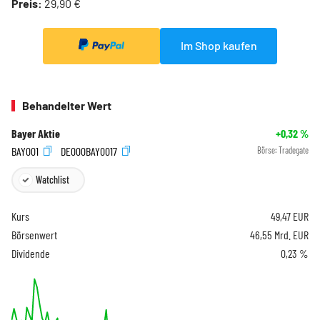
Preis:
29,90 €
Im Shop kaufen
Behandelter Wert
Bayer Aktie
+0,32
%
BAY001
DE000BAY0017
Börse:
Tradegate
Watchlist
Kurs
49,47
EUR
Börsenwert
46,55 Mrd. EUR
Dividende
0,23 %