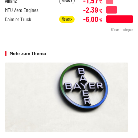
-1,57
Allianz
News
%
-2,39
MTU Aero Engines
%
-6,00
Daimler Truck
News
%
Börse: Tradegate
Mehr zum Thema