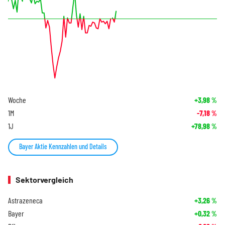
Woche
+3,98
%
1M
-7,18
%
1J
+78,98
%
Bayer Aktie Kennzahlen und Details
Sektorvergleich
Astrazeneca
+3,26
%
Bayer
+0,32
%