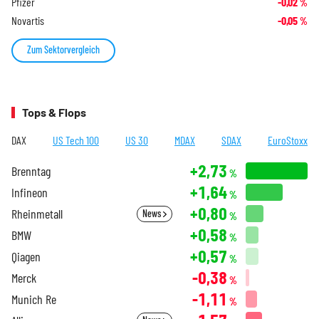
Pfizer
-0,02
%
Novartis
-0,05
%
Zum Sektorvergleich
Tops & Flops
DAX
US Tech 100
US 30
MDAX
SDAX
EuroStoxx
+2,73
Brenntag
%
+1,64
Infineon
%
+0,80
Rheinmetall
News
%
+0,58
BMW
%
+0,57
Qiagen
%
-0,38
Merck
%
-1,11
Munich Re
%