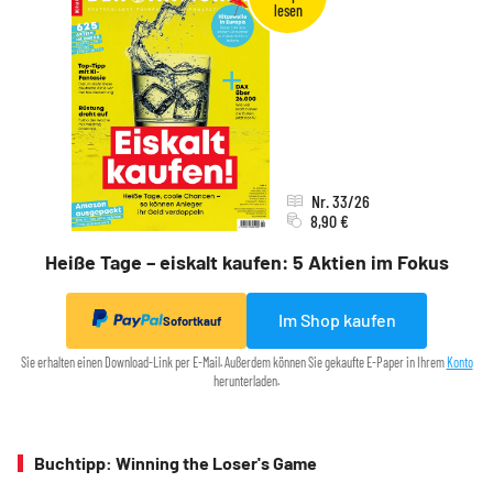
Nr. 33/26
8,90 €
Heiße Tage – eiskalt kaufen: 5 Aktien im Fokus
Im Shop kaufen
Sofortkauf
Sie erhalten einen Download-Link per E-Mail. Außerdem können Sie gekaufte E-Paper in Ihrem
Konto
herunterladen.
Buchtipp: Winning the Loser's Game