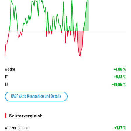
Woche
+1,86
%
1M
+8,61
%
1J
+19,85
%
BASF Aktie Kennzahlen und Details
Sektorvergleich
Wacker Chemie
+1,17
%