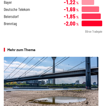
-1,22
Bayer
%
-1,69
Deutsche Telekom
%
-1,85
Beiersdorf
%
-2,00
Brenntag
%
Börse: Tradegate
Mehr zum Thema