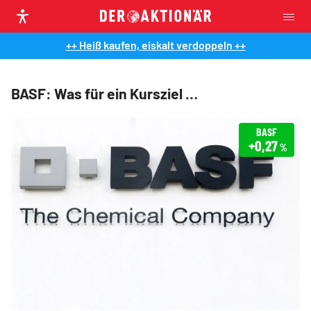
++ Heiß kaufen, eiskalt verdoppeln ++
BASF: Was für ein Kursziel …
BASF
+0,27
%