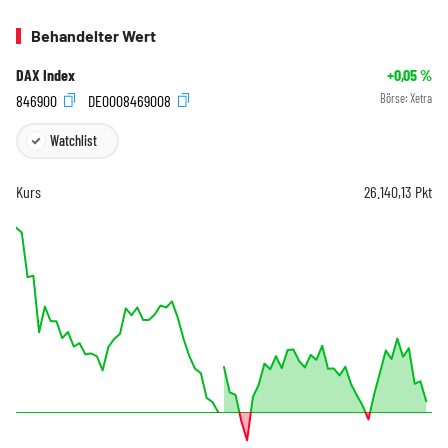
Behandelter Wert
DAX Index
+0,05
%
846900
DE0008469008
Börse:
Xetra
Watchlist
Kurs
26.140,13
Pkt