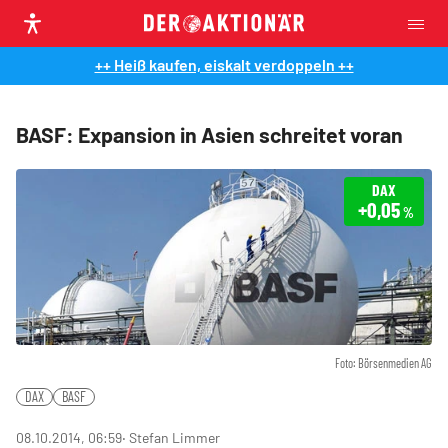
++ Heiß kaufen, eiskalt verdoppeln ++
BASF: Expansion in Asien schreitet voran
DAX
+0,05
%
Foto: Börsenmedien AG
DAX
BASF
08.10.2014, 06:59
‧ Stefan Limmer