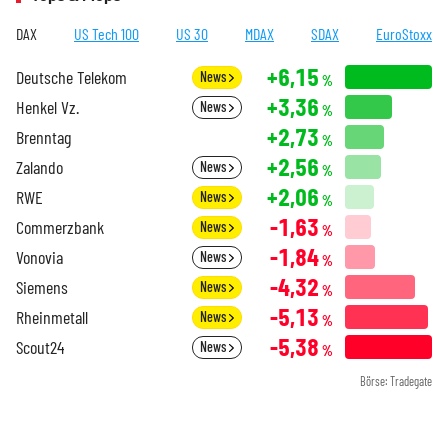
DAX
US Tech 100
US 30
MDAX
SDAX
EuroStoxx
+6,15
Deutsche Telekom
News
%
+3,36
Henkel Vz.
News
%
+2,73
Brenntag
%
+2,56
Zalando
News
%
+2,06
RWE
News
%
-1,63
Commerzbank
News
%
-1,84
Vonovia
News
%
-4,32
Siemens
News
%
-5,13
Rheinmetall
News
%
-5,38
Scout24
News
%
Börse: Tradegate