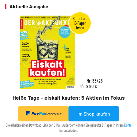
Aktuelle Ausgabe
Nr. 33/26
8,90 €
Heiße Tage – eiskalt kaufen: 5 Aktien im Fokus
Im Shop kaufen
Sofortkauf
Sie erhalten einen Download-Link per E-Mail. Außerdem können Sie gekaufte E-Paper in Ihrem
Konto
herunterladen.