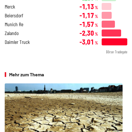
-1,13
Merck
%
-1,17
Beiersdorf
%
-1,57
Munich Re
%
-2,30
Zalando
%
-3,01
Daimler Truck
%
Börse: Tradegate
Mehr zum Thema