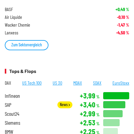
BASF
+0,49
%
Air Liquide
-0,10
%
Wacker Chemie
-1,47
%
Lanxess
-4,50
%
Zum Sektorvergleich
Tops & Flops
DAX
US Tech 100
US 30
MDAX
SDAX
EuroStoxx
+3,99
Infineon
%
+3,40
SAP
News
%
+2,99
Scout24
%
+2,53
Siemens
%
+2,25
BMW
%