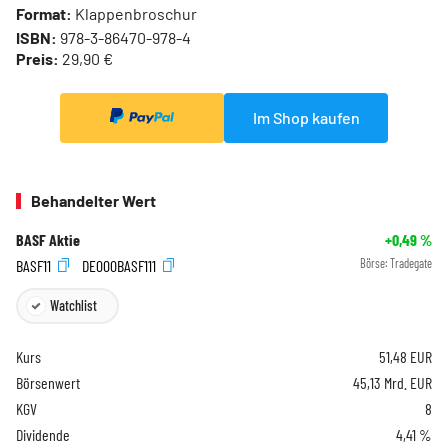
Format:
Klappenbroschur
ISBN:
978-3-86470-978-4
Preis:
29,90 €
Im Shop kaufen
Behandelter Wert
BASF Aktie
+0,49
%
BASF11
DE000BASF111
Börse:
Tradegate
Watchlist
Kurs
51,48
EUR
Börsenwert
45,13 Mrd. EUR
KGV
8
Dividende
4,41 %