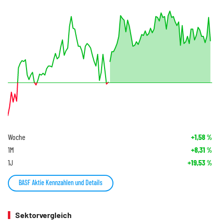
Woche
+1,58
%
1M
+8,31
%
1J
+19,53
%
BASF Aktie Kennzahlen und Details
Sektorvergleich