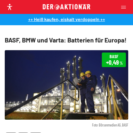
++ Heiß kaufen, eiskalt verdoppeln ++
BASF, BMW und Varta: Batterien für Europa!
BASF
+0,49
%
Foto: Börsenmedien AG, BASF