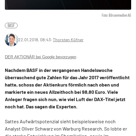
Foto: Börsenmedien AG
BASF
22.01.2018, 08:43
‧
Thorsten Küfner
DER AKTIONÄR bei Google bevorzugen
Nachdem BASF in der vergangenen Handelswoche
überraschend gute Zahlen für das Jahr 2017 veröffentlicht
hatte, schoss der Aktienkurs förmlich nach oben und
markierte ein neues Allzeithoch bei 98,80 Euro. Viele
Anleger fragen sich nun, wie viel Luft der DAX-Titel jetzt
noch hat. Das sagen die Experten.
Sattes Aufwärtspotenzial sieht beispielsweise noch
Analyst Oliver Schwarz von Warburg Research. So lobte er
die starke Entwicklung im Chemikalien- sowie im