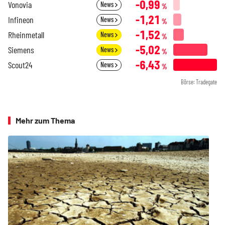
-0,99
Vonovia
News
%
-1,21
Infineon
News
%
-1,52
Rheinmetall
News
%
-5,02
Siemens
News
%
-6,43
Scout24
News
%
Börse: Tradegate
Mehr zum Thema