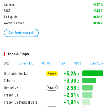
Lanxess
+1,37
%
BASF
+0,61
%
Air Liquide
+0,32
%
Wacker Chemie
+0,26
%
Zum Sektorvergleich
Tops & Flops
DAX
US Tech 100
US 30
MDAX
SDAX
EuroStoxx
+5,24
Deutsche Telekom
News
%
+3,38
Zalando
%
+2,58
Henkel Vz.
News
%
+2,51
Fresenius
%
+1,91
Fresenius Medical Care
%