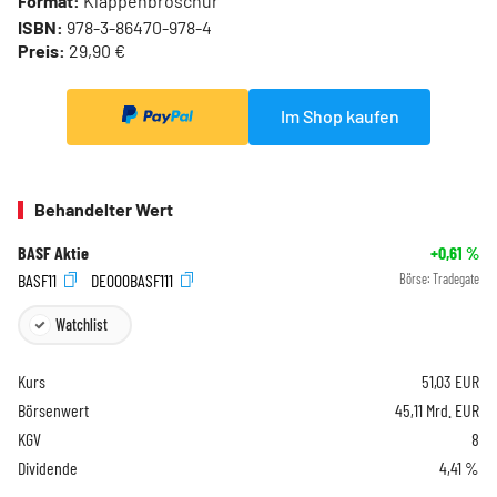
Format:
Klappenbroschur
ISBN:
978-3-86470-978-4
Preis:
29,90 €
Im Shop kaufen
Behandelter Wert
BASF Aktie
+0,61
%
BASF11
DE000BASF111
Börse:
Tradegate
Watchlist
Kurs
51,03
EUR
Börsenwert
45,11 Mrd. EUR
KGV
8
Dividende
4,41 %