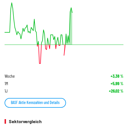
Woche
+3,38
%
1M
+5,99
%
1J
+26,02
%
BASF Aktie Kennzahlen und Details
Sektorvergleich