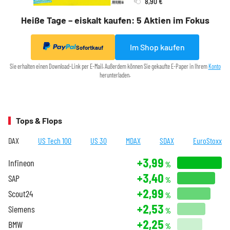
8,90 €
Heiße Tage – eiskalt kaufen: 5 Aktien im Fokus
Im Shop kaufen
Sofortkauf
Sie erhalten einen Download-Link per E-Mail. Außerdem können Sie gekaufte E-Paper in Ihrem
Konto
herunterladen.
Tops & Flops
DAX
US Tech 100
US 30
MDAX
SDAX
EuroStoxx
+3,99
Infineon
%
+3,40
SAP
%
+2,99
Scout24
%
+2,53
Siemens
%
+2,25
BMW
%