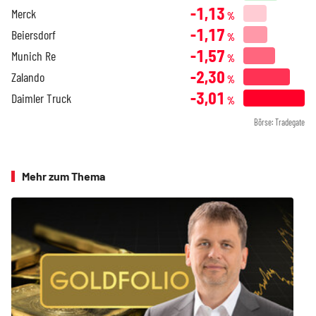
-1,13
Merck
%
-1,17
Beiersdorf
%
-1,57
Munich Re
%
-2,30
Zalando
%
-3,01
Daimler Truck
%
Börse: Tradegate
Mehr zum Thema