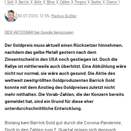
Gold
Barrick
Aktie
Börse
Zahlen
Porgera
Kaufen
Chance
30.07.2020, 12:55
‧
Markus Bußler
DER AKTIONÄR bei Google bevorzugen
Der Goldpreis muss aktuell einen Rücksetzer hinnehmen,
nachdem das gelbe Metall gestern nach dem
Zinsentscheid in den USA noch gestiegen ist. Doch die
Rallye ist mittlerweile auch überhitzt. Eine Abkühlung wäre
nicht nur normal, sie wäre auch gesund. Die Aktie des
weltweit zweitgrößten Goldproduzenten Barrick Gold
konnte mit dem Anstieg des Goldpreises zuletzt nicht
mehr mithalten. Die Vorab-Zahlen, die der Konzern bereits
gemeldet hat, sind ein Grund für diese eher
unterdurchschnittliche Entwicklung.
Bislang kam Barrick Gold gut durch die Corona-Pandemie.
Doch in den Zahlen zum 2. Quartal zeigen sich dennoch