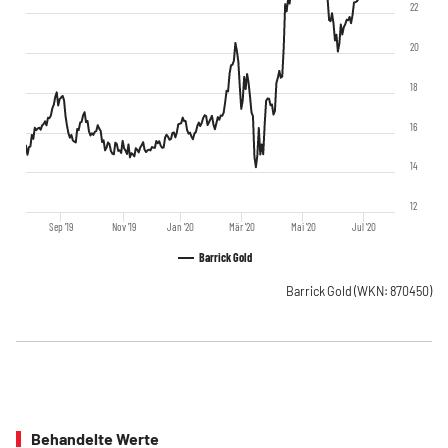
22
20
18
16
14
12
Sep '19
Nov '19
Jan '20
Mär '20
Mai '20
Jul '20
Barrick Gold
Barrick Gold
(WKN: 870450)
Behandelte Werte