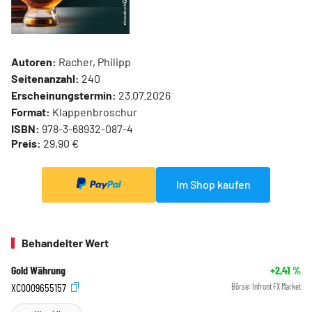
Autoren:
Racher, Philipp
Seitenanzahl:
240
Erscheinungstermin:
23.07.2026
Format:
Klappenbroschur
ISBN:
978-3-68932-087-4
Preis:
29,90 €
Im Shop kaufen
Behandelter Wert
Gold Währung
+2,41
%
XC0009655157
Börse:
Infront FX Market