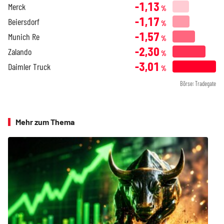
-1,13
Merck
%
-1,17
Beiersdorf
%
-1,57
Munich Re
%
-2,30
Zalando
%
-3,01
Daimler Truck
%
Börse: Tradegate
Mehr zum Thema