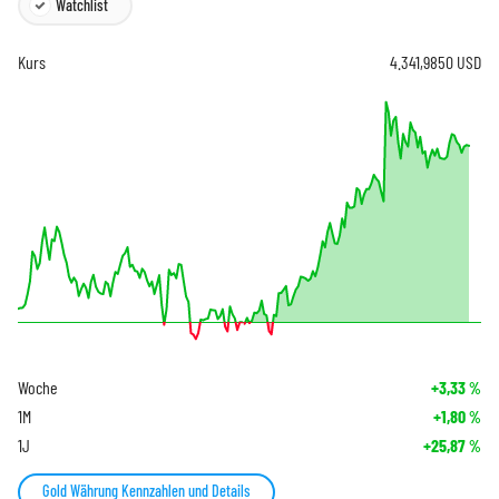
Watchlist
Kurs
4.341,9850
USD
Woche
+3,33
%
1M
+1,80
%
1J
+25,87
%
Gold Währung Kennzahlen und Details