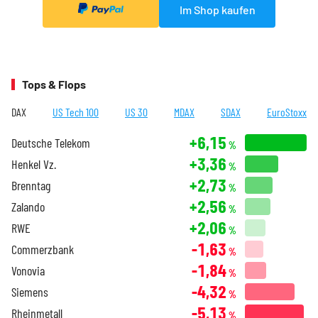
Im Shop kaufen
Tops & Flops
DAX
US Tech 100
US 30
MDAX
SDAX
EuroStoxx
+6,15
Deutsche Telekom
%
+3,36
Henkel Vz.
%
+2,73
Brenntag
%
+2,56
Zalando
%
+2,06
RWE
%
-1,63
Commerzbank
%
-1,84
Vonovia
%
-4,32
Siemens
%
-5,13
Rheinmetall
%