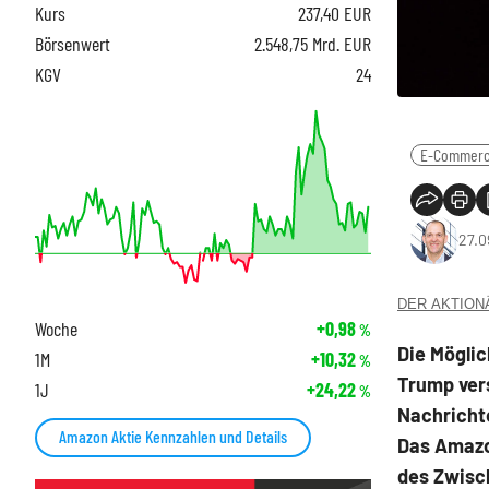
Kurs
237,40
EUR
Börsenwert
2.548,75 Mrd. EUR
KGV
24
E-Commer
27.0
DER AKTIONÄR
Woche
+0,98
%
Die Mögli
1M
+10,32
%
Trump vers
1J
+24,22
%
Nachricht
Amazon Aktie Kennzahlen und Details
Das Amazon
des Zwisc