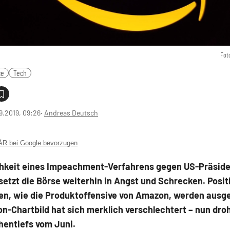
Fot
ce
Tech
9.2019, 09:26
‧
Andreas Deutsch
 bei Google bevorzugen
chkeit eines Impeachment-Verfahrens gegen US-Präside
etzt die Börse weiterhin in Angst und Schrecken. Posit
en, wie die Produktoffensive von Amazon, werden ausg
-Chartbild hat sich merklich verschlechtert – nun droh
hentiefs vom Juni.