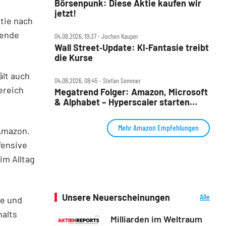
Börsenpunk: Diese Aktie kaufen wir
jetzt!
tie nach
tende
04.08.2026, 19:37 ‧ Jochen Kauper
Wall Street‑Update: KI‑Fantasie treibt
die Kurse
ält auch
04.08.2026, 08:45 ‧ Stefan Sommer
ereich
Megatrend Folger: Amazon, Microsoft
& Alphabet – Hyperscaler starten
wieder durch
Mehr Amazon Empfehlungen
 Amazon.
fensive
im Alltag
Unsere Neuerscheinungen
Alle
le und
Neuerscheinungen
halts
Milliarden im Weltraum