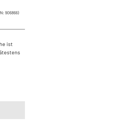
N: 906866)
he ist
pätestens