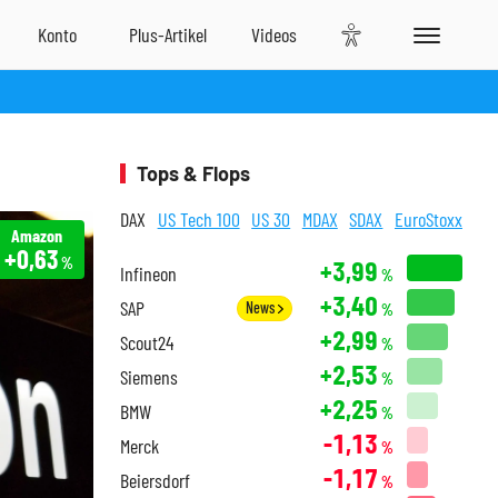
Tops & Flops
DAX
US Tech 100
US 30
MDAX
SDAX
EuroStoxx
Amazon
+0,63
%
+3,99
Infineon
%
+3,40
SAP
News
%
+2,99
Scout24
%
+2,53
Siemens
%
+2,25
BMW
%
-1,13
Merck
%
-1,17
Beiersdorf
%