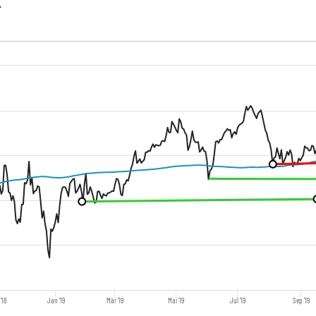
.
'18
Jan '19
Mär '19
Mai '19
Jul '19
Sep '19