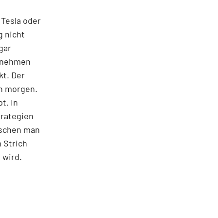
 Tesla oder
g nicht
gar
ernehmen
kt. Der
on morgen.
t. In
trategien
ischen man
 Strich
 wird.