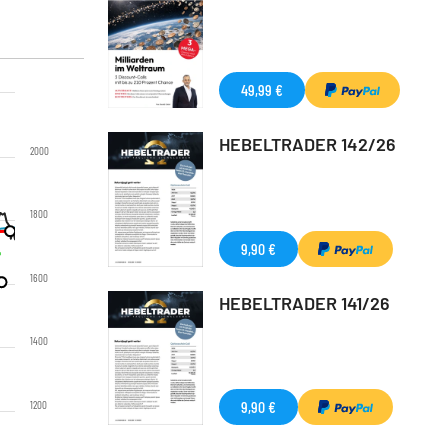
49,99 €
HEBELTRADER 142/26
2000
1800
9,90 €
1600
HEBELTRADER 141/26
1400
9,90 €
1200