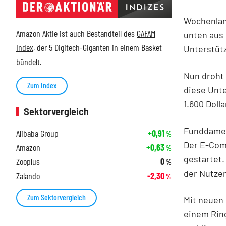
Wochenlang
Amazon Aktie ist auch Bestandteil des
GAFAM
unten aus
Index
, der 5 Digitech-Giganten in einem Basket
Unterstütz
bündelt.
Nun droht 
Zum Index
diese Unte
1.600 Doll
Sektorvergleich
Funddament
Alibaba Group
+0,91
%
Der E-Com
Amazon
+0,63
%
gestartet.
Zooplus
0
%
der Nutzer
Zalando
-2,30
%
Zum Sektorvergleich
Mit neuen 
einem Ring