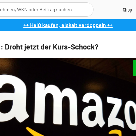
++ Heiß kaufen, eiskalt verdoppeln ++
 Droht jetzt der Kurs-Schock?