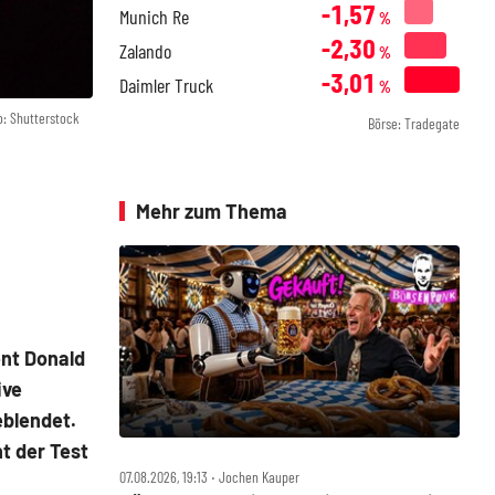
-1,57
Munich Re
%
-2,30
Zalando
%
-3,01
Daimler Truck
%
o: Shutterstock
Börse: Tradegate
Mehr zum Thema
nt Donald
ive
eblendet.
t der Test
07.08.2026, 19:13 ‧ Jochen Kauper