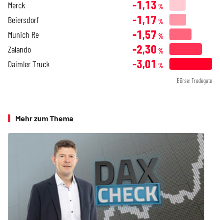
-1,13
Merck
%
-1,17
Beiersdorf
%
-1,57
Munich Re
%
-2,30
Zalando
%
-3,01
Daimler Truck
%
Börse: Tradegate
Mehr zum Thema