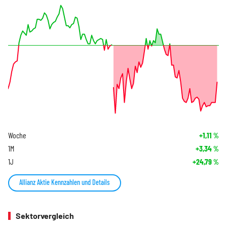
Woche
+1,11
%
1M
+3,34
%
1J
+24,79
%
Allianz Aktie Kennzahlen und Details
Sektorvergleich