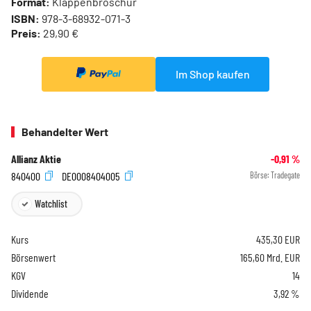
Format:
Klappenbroschur
ISBN:
978-3-68932-071-3
Preis:
29,90 €
Im Shop kaufen
Behandelter Wert
Allianz Aktie
-0,91
%
840400
DE0008404005
Börse:
Tradegate
Watchlist
Kurs
435,30
EUR
Börsenwert
165,60 Mrd. EUR
KGV
14
Dividende
3,92 %