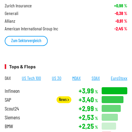
Zurich Insurance
+0,98
%
Generali
-0,38
%
Allianz
-0,91
%
American International Group Inc
-2,45
%
Zum Sektorvergleich
Tops & Flops
DAX
US Tech 100
US 30
MDAX
SDAX
EuroStoxx
+3,99
Infineon
%
+3,40
SAP
News
%
+2,99
Scout24
%
+2,53
Siemens
%
+2,25
BMW
%