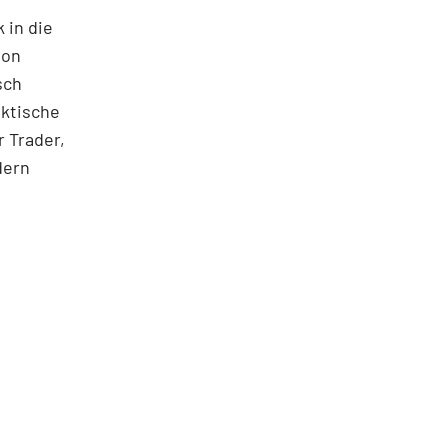
 in die
ton
sch
aktische
 Trader,
dern