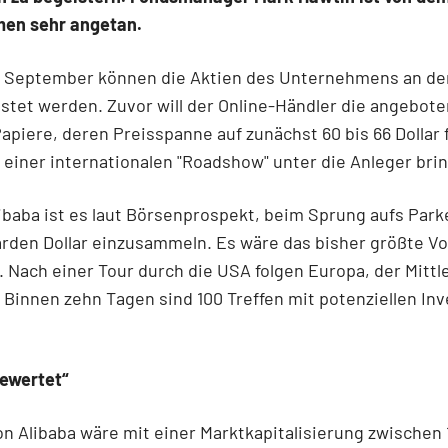
en sehr angetan.
. September können die Aktien des Unternehmens an der
istet werden. Zuvor will der Online-Händler die angebot
Papiere, deren Preisspanne auf zunächst 60 bis 66 Dollar 
 einer internationalen "Roadshow" unter die Anleger bri
libaba ist es laut Börsenprospekt, beim Sprung aufs Par
liarden Dollar einzusammeln. Es wäre das bisher größte 
 Nach einer Tour durch die USA folgen Europa, der Mittl
 Binnen zehn Tagen sind 100 Treffen mit potenziellen In
bewertet“
on Alibaba wäre mit einer Marktkapitalisierung zwischen 