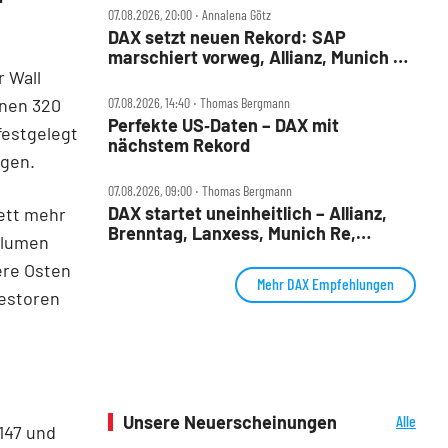
07.08.2026, 20:00 ‧ Annalena Götz
DAX setzt neuen Rekord: SAP
marschiert vorweg, Allianz, Munich Re
 Wall
& Daimler Truck patzen
enen 320
07.08.2026, 14:40 ‧ Thomas Bergmann
Perfekte US‑Daten – DAX mit
festgelegt
nächstem Rekord
ngen.
07.08.2026, 09:00 ‧ Thomas Bergmann
DAX startet uneinheitlich – Allianz,
kett mehr
Brenntag, Lanxess, Munich Re,
Volumen
Porsche SE, SUSS MicroTec im Check
ere Osten
Mehr DAX Empfehlungen
vestoren
Unsere Neuerscheinungen
Alle
147 und
Neuerscheinungen