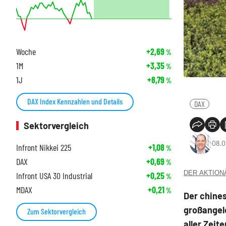
Woche
+2,69
%
1M
+3,35
%
1J
+8,79
%
DAX Index Kennzahlen und Details
DAX
Sektorvergleich
08.0
Infront Nikkei 225
+1,08
%
DAX
+0,69
%
DER AKTIONÄR
Infront USA 30 Industrial
+0,25
%
MDAX
+0,21
%
Der chines
großangel
Zum Sektorvergleich
aller Zeit