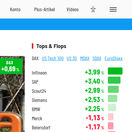
Tops & Flops
DAX
US Tech 100
US 30
MDAX
SDAX
EuroStoxx
DAX
+0,69
%
+3,99
Infineon
%
+3,40
SAP
%
+2,99
Scout24
%
+2,53
Siemens
%
+2,25
BMW
%
-1,13
Merck
%
-1,17
Beiersdorf
%