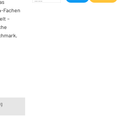
as
14-Fachen
lt –
che
chmark,
ng