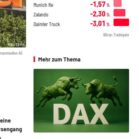
-1,57
Munich Re
%
-2,30
Zalando
%
-3,01
Daimler Truck
%
Börse: Tradegate
örsenmedien AG
Mehr zum Thema
 eine
örsengang
m