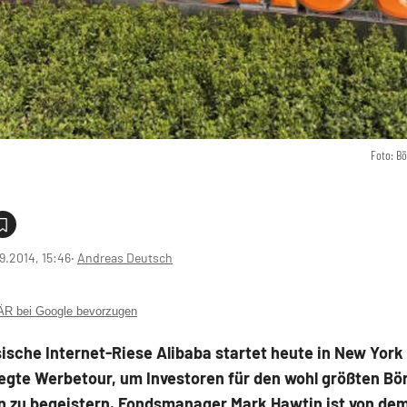
Foto: B
9.2014, 15:46
‧
Andreas Deutsch
 bei Google bevorzugen
ische Internet-Riese Alibaba startet heute in New York
egte Werbetour, um Investoren für den wohl größten B
en zu begeistern. Fondsmanager Mark Hawtin ist von de