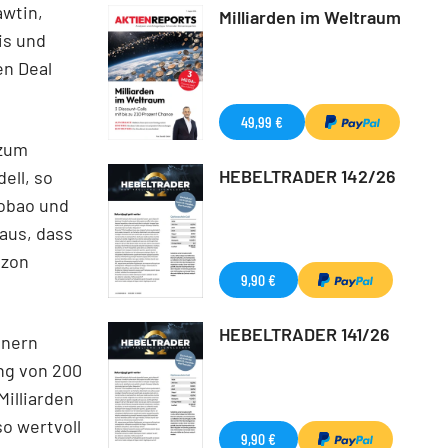
awtin,
Milliarden im Weltraum
is und
en Deal
49,99 €
 zum
HEBELTRADER 142/26
ell, so
aobao und
 aus, dass
azon
9,90 €
HEBELTRADER 141/26
nnern
ung von 200
Milliarden
o wertvoll
9,90 €