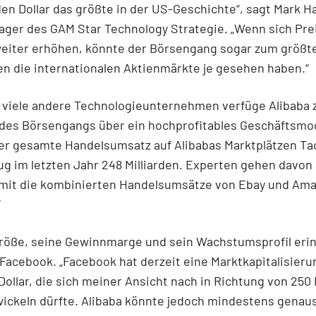
rden Dollar das größte in der US-Geschichte“, sagt Mark H
ger des GAM Star Technology Strategie. „Wenn sich Pre
eiter erhöhen, könnte der Börsengang sogar zum größt
n die internationalen Aktienmärkte je gesehen haben.“
s viele andere Technologieunternehmen verfüge Alibaba
des Börsengangs über ein hochprofitables Geschäftsmod
Der gesamte Handelsumsatz auf Alibabas Marktplätzen T
ug im letzten Jahr 248 Milliarden. Experten gehen davon
amit die kombinierten Handelsumsätze von Ebay und Am
“
Größe, seine Gewinnmarge und sein Wachstumsprofil eri
Facebook. „Facebook hat derzeit eine Marktkapitalisier
 Dollar, die sich meiner Ansicht nach in Richtung von 250 
wickeln dürfte. Alibaba könnte jedoch mindestens genaus