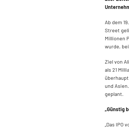
Unternehm
Ab dem 19
Street gel
Millionen 
wurde, bei
Ziel von A
als 21 Mil
überhaupt.
und Asien.
geplant.
„Günstig 
„Das IPO v