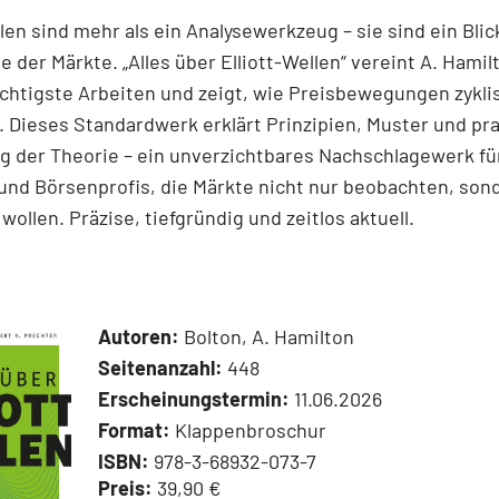
llen sind mehr als ein Analysewerkzeug – sie sind ein Blick
e der Märkte. „Alles über Elliott-Wellen“ vereint A. Hamil
chtigste Arbeiten und zeigt, wie Preisbewegungen zykli
 Dieses Standardwerk erklärt Prinzipien, Muster und pr
 der Theorie – ein unverzichtbares Nachschlagewerk für
und Börsenprofis, die Märkte nicht nur beobachten, son
wollen. Präzise, tiefgründig und zeitlos aktuell.
Autoren:
Bolton, A. Hamilton
Seitenanzahl:
448
Erscheinungstermin:
11.06.2026
Format:
Klappenbroschur
ISBN:
978-3-68932-073-7
Preis:
39,90 €