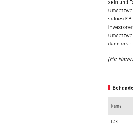
sein und 
Umsatzwac
seines EBI
Investoren
Umsatzwac
dann ersch
(Mit Mater
Behande
Name
DAX