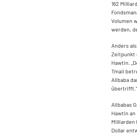
162 Millia
Fondsmana
Volumen w
werden, de
Anders al
Zeitpunkt 
Hawtin. „
Tmail betr
Alibaba d
übertrifft.
Alibabas 
Hawtin an 
Milliarden
Dollar ent