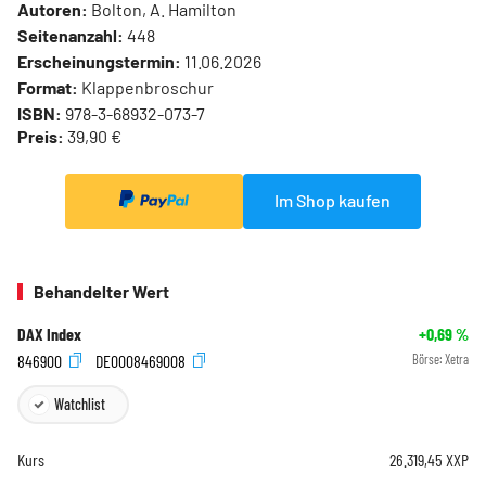
Autoren:
Bolton, A. Hamilton
Seitenanzahl:
448
Erscheinungstermin:
11.06.2026
Format:
Klappenbroschur
ISBN:
978-3-68932-073-7
Preis:
39,90 €
Im Shop kaufen
Behandelter Wert
DAX Index
+0,69
%
846900
DE0008469008
Börse:
Xetra
Watchlist
Kurs
26.319,45
XXP