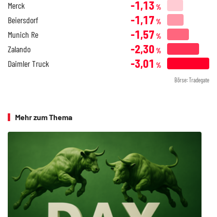
-1,13
Merck
%
-1,17
Beiersdorf
%
-1,57
Munich Re
%
-2,30
Zalando
%
-3,01
Daimler Truck
%
Börse: Tradegate
Mehr zum Thema