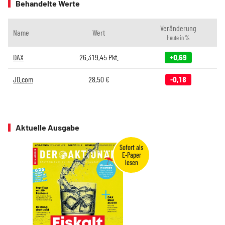
Behandelte Werte
Veränderung
Name
Wert
Heute in %
DAX
26.319,45
Pkt.
+0,69
JD.com
28,50
€
-0,18
Aktuelle Ausgabe