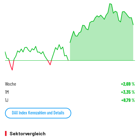
Woche
+2,69
%
1M
+3,35
%
1J
+8,79
%
DAX Index Kennzahlen und Details
Sektorvergleich