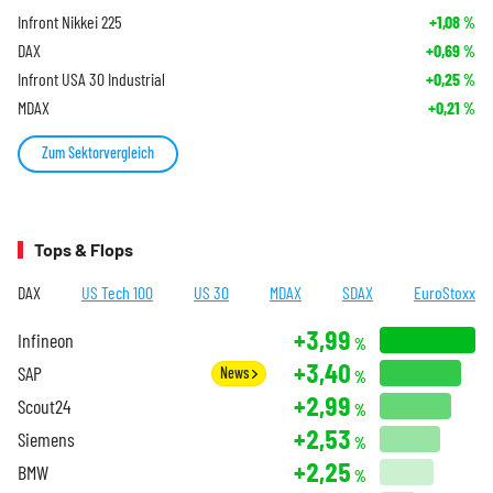
Infront Nikkei 225
+1,08
%
DAX
+0,69
%
Infront USA 30 Industrial
+0,25
%
MDAX
+0,21
%
Zum Sektorvergleich
Tops & Flops
DAX
US Tech 100
US 30
MDAX
SDAX
EuroStoxx
+3,99
Infineon
%
+3,40
SAP
News
%
+2,99
Scout24
%
+2,53
Siemens
%
+2,25
BMW
%