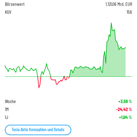
Börsenwert
1.121,06 Mrd. EUR
KGV
156
Woche
+3,59
%
1M
-24,42
%
1J
+1,04
%
Tesla Aktie Kennzahlen und Details