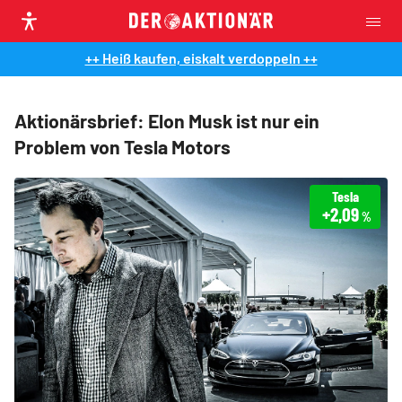
++ Heiß kaufen, eiskalt verdoppeln ++
Aktionärsbrief: Elon Musk ist nur ein
Problem von Tesla Motors
Tesla
+2,09
%