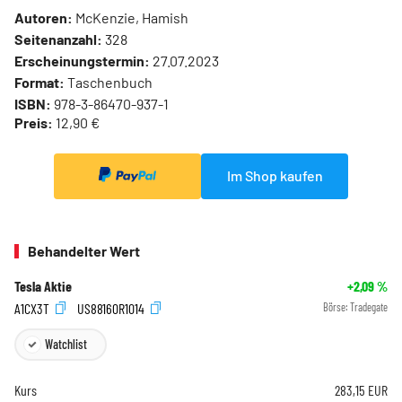
Autoren:
McKenzie, Hamish
Seitenanzahl:
328
Erscheinungstermin:
27.07.2023
Format:
Taschenbuch
ISBN:
978-3-86470-937-1
Preis:
12,90 €
Im Shop kaufen
Behandelter Wert
Tesla Aktie
+2,09
%
A1CX3T
US88160R1014
Börse:
Tradegate
Watchlist
Kurs
283,15
EUR