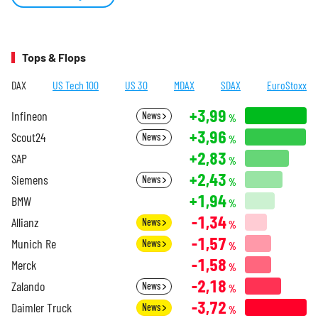
Tops & Flops
DAX
US Tech 100
US 30
MDAX
SDAX
EuroStoxx
+3,99
Infineon
News
%
+3,96
Scout24
News
%
+2,83
SAP
%
+2,43
Siemens
News
%
+1,94
BMW
%
-1,34
Allianz
News
%
-1,57
Munich Re
News
%
-1,58
Merck
%
-2,18
Zalando
News
%
-3,72
Daimler Truck
News
%