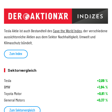
Tesla Aktie ist auch Bestandteil des
Save the World Index
, der verschiedene
aussichtsreiche Aktien aus dem Sektor Nachhaltigkeit, Umwelt und
Klimaschutz bündelt.
Zum Index
Sektorvergleich
Tesla
+2,09
%
BMW
+1,94
%
Toyota Motor
+0,81
%
General Motors
+0,37
%
Zum Sektorvergleich