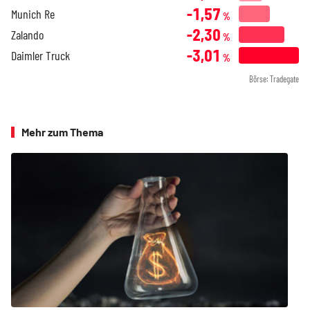
-1,57
Munich Re
%
-2,30
Zalando
%
-3,01
Daimler Truck
%
Börse: Tradegate
Mehr zum Thema