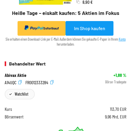
8,90 €
Heiße Tage – eiskalt kaufen: 5 Aktien im Fokus
Im Shop kaufen
Sofortkauf
Sie erhalten einen Download-Link per E-Mail. Außerdem können Sie gekaufte E-Paper in Ihrem
Konto
herunterladen.
Behandelter Wert
Abivax Aktie
+1,88
%
A14UQC
FR0012333284
Börse:
Tradegate
Watchlist
Kurs
113,70
EUR
Börsenwert
9,96 Mrd. EUR