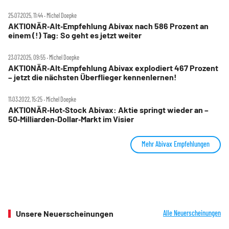
25.07.2025, 11:44 ‧ Michel Doepke
AKTIONÄR‑Alt‑Empfehlung Abivax nach 586 Prozent an
einem (!) Tag: So geht es jetzt weiter
23.07.2025, 09:55 ‧ Michel Doepke
AKTIONÄR‑Alt‑Empfehlung Abivax explodiert 467 Prozent
– jetzt die nächsten Überflieger kennenlernen!
11.03.2022, 15:25 ‧ Michel Doepke
AKTIONÄR‑Hot‑Stock Abivax: Aktie springt wieder an –
50‑Milliarden‑Dollar‑Markt im Visier
Mehr Abivax Empfehlungen
Unsere Neuerscheinungen
Alle Neuerscheinungen