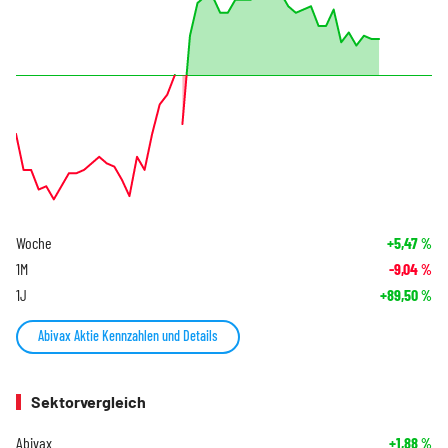
Woche
+5,47
%
1M
-9,04
%
1J
+89,50
%
Abivax Aktie Kennzahlen und Details
Sektorvergleich
Abivax
+1,88
%