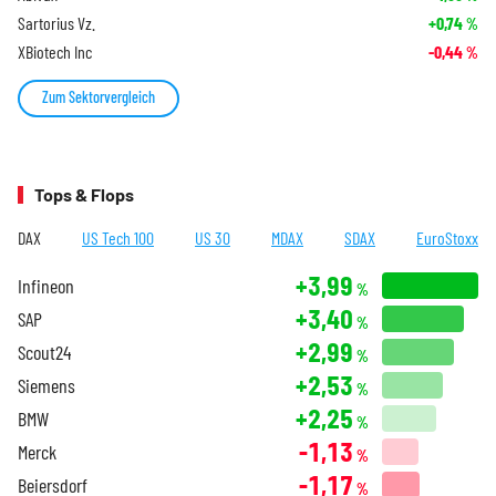
Sartorius Vz.
+0,74
%
XBiotech Inc
-0,44
%
Zum Sektorvergleich
Tops & Flops
DAX
US Tech 100
US 30
MDAX
SDAX
EuroStoxx
+3,99
Infineon
%
+3,40
SAP
%
+2,99
Scout24
%
+2,53
Siemens
%
+2,25
BMW
%
-1,13
Merck
%
-1,17
Beiersdorf
%