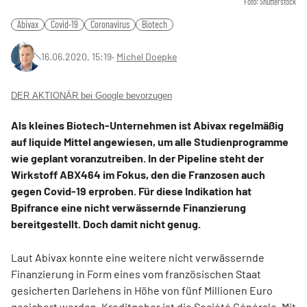
Foto: Shutterstock
Abivax
Covid-19
Coronavirus
Biotech
16.06.2020, 15:19
‧
Michel Doepke
DER AKTIONÄR bei Google bevorzugen
Als kleines Biotech-Unternehmen ist Abivax regelmäßig
auf liquide Mittel angewiesen, um alle Studienprogramme
wie geplant voranzutreiben. In der Pipeline steht der
Wirkstoff ABX464 im Fokus, den die Franzosen auch
gegen Covid-19 erproben. Für diese Indikation hat
Bpifrance eine nicht verwässernde Finanzierung
bereitgestellt. Doch damit nicht genug.
Laut Abivax konnte eine weitere nicht verwässernde
Finanzierung in Form eines vom französischen Staat
gesicherten Darlehens in Höhe von fünf Millionen Euro
gesichert werden. Kreditgeber ist die Société Générale. Mit