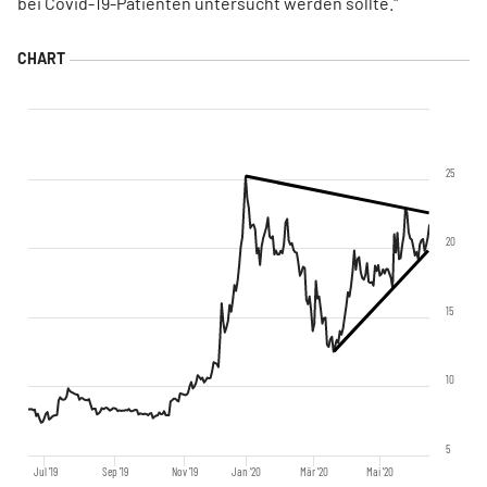
bei Covid-19-Patienten untersucht werden sollte."
25
20
15
10
5
Jul '19
Sep '19
Nov '19
Jan '20
Mär '20
Mai '20