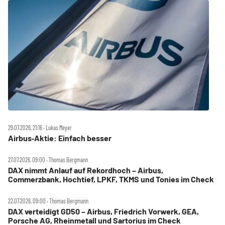
29.07.2026, 21:16 ‧ Lukas Meyer
Airbus‑Aktie: Einfach besser
27.07.2026, 09:00 ‧ Thomas Bergmann
DAX nimmt Anlauf auf Rekordhoch – Airbus,
Commerzbank, Hochtief, LPKF, TKMS und Tonies im Check
22.07.2026, 09:00 ‧ Thomas Bergmann
DAX verteidigt GD50 – Airbus, Friedrich Vorwerk, GEA,
Porsche AG, Rheinmetall und Sartorius im Check