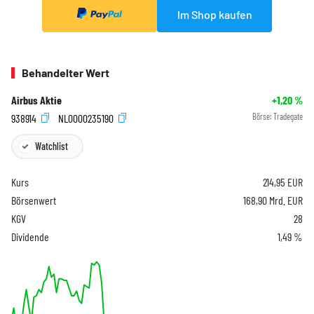
Im Shop kaufen
Behandelter Wert
Airbus Aktie
+1,20
%
938914
NL0000235190
Börse:
Tradegate
Watchlist
Kurs
214,95
EUR
Börsenwert
168,90 Mrd. EUR
KGV
28
Dividende
1,49 %