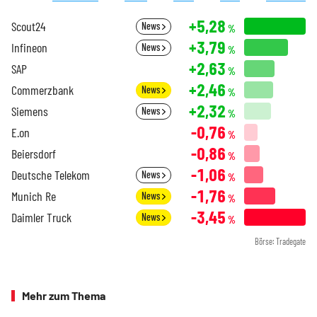
+5,28
Scout24
News
%
+3,79
Infineon
News
%
+2,63
SAP
%
+2,46
Commerzbank
News
%
+2,32
Siemens
News
%
-0,76
E.on
%
-0,86
Beiersdorf
%
-1,06
Deutsche Telekom
News
%
-1,76
Munich Re
News
%
-3,45
Daimler Truck
News
%
Börse: Tradegate
Mehr zum Thema