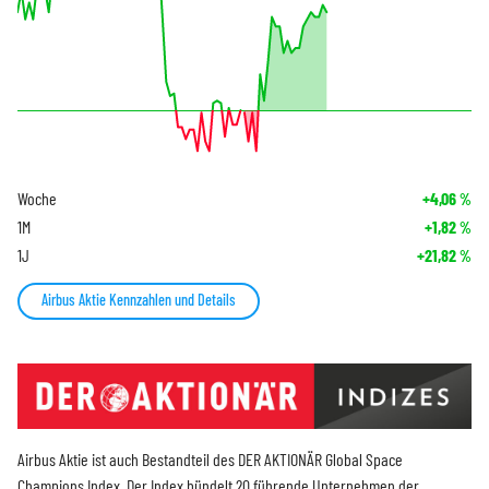
Woche
+4,06
%
1M
+1,82
%
1J
+21,82
%
Airbus Aktie Kennzahlen und Details
Airbus Aktie ist auch Bestandteil des DER AKTIONÄR Global Space
Champions Index. Der Index bündelt 20 führende Unternehmen der