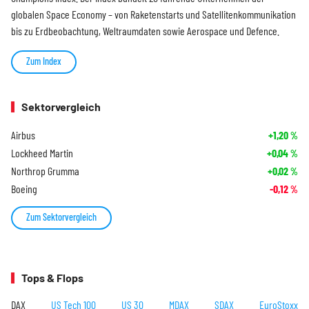
globalen Space Economy – von Raketenstarts und Satellitenkommunikation
bis zu Erdbeobachtung, Weltraumdaten sowie Aerospace und Defence.
Zum Index
Sektorvergleich
Airbus
+1,20
%
Lockheed Martin
+0,04
%
Northrop Grumma
+0,02
%
Boeing
-0,12
%
Zum Sektorvergleich
Tops & Flops
DAX
US Tech 100
US 30
MDAX
SDAX
EuroStoxx