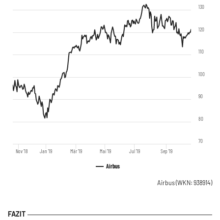
130
120
110
100
90
80
70
Nov '18
Jan '19
Mär '19
Mai '19
Jul '19
Sep '19
Airbus
Airbus
(WKN: 938914)