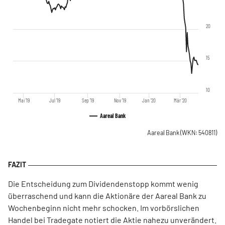
20
15
10
Mai '19
Jul '19
Sep '19
Nov '19
Jan '20
Mär '20
Aareal Bank
Aareal Bank
(WKN: 540811)
Die Entscheidung zum Dividendenstopp kommt wenig
überraschend und kann die Aktionäre der Aareal Bank zu
Wochenbeginn nicht mehr schocken. Im vorbörslichen
Handel bei Tradegate notiert die Aktie nahezu unverändert.