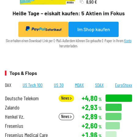
8,90 €
Heiße Tage – eiskalt kaufen: 5 Aktien im Fokus
Im Shop kaufen
Sofortkauf
Sie erhalten einen Download-Link per E-Mail. Außerdem können Sie gekaufte E-Paper in Ihrem
Konto
herunterladen.
Tops & Flops
DAX
US Tech 100
US 30
MDAX
SDAX
EuroStoxx
+4,80
Deutsche Telekom
News
%
+2,93
Zalando
%
+2,89
Henkel Vz.
News
%
+2,60
Fresenius
%
+1,96
Fresenius Medical Care
%