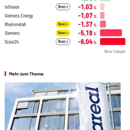
-1,03
Infineon
News
%
-1,07
Siemens Energy
%
-1,37
Rheinmetall
News
%
-5,18
Siemens
News
%
-6,04
Scout24
News
%
Börse: Tradegate
Mehr zum Thema