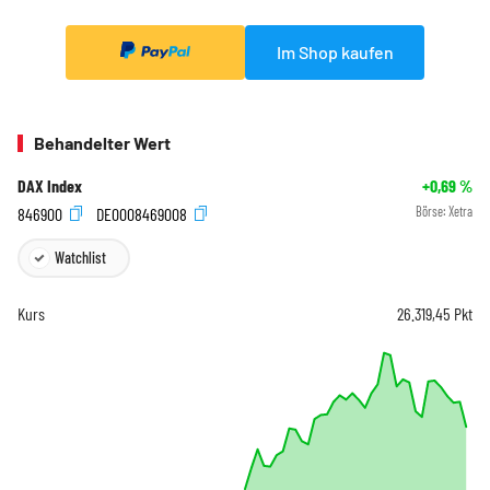
Im Shop kaufen
Behandelter Wert
DAX Index
+0,69
%
846900
DE0008469008
Börse:
Xetra
Watchlist
Kurs
26.319,45
Pkt