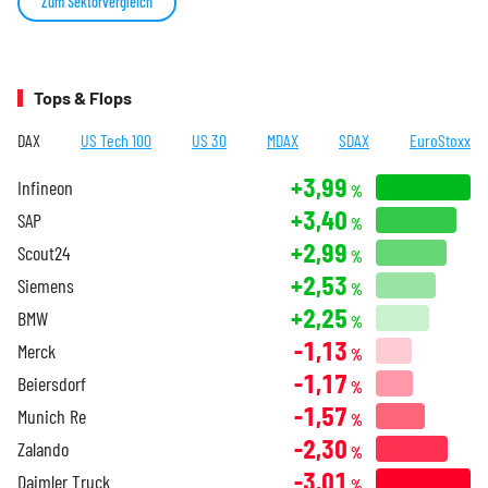
Zum Sektorvergleich
Tops & Flops
DAX
US Tech 100
US 30
MDAX
SDAX
EuroStoxx
+3,99
Infineon
%
+3,40
SAP
%
+2,99
Scout24
%
+2,53
Siemens
%
+2,25
BMW
%
-1,13
Merck
%
-1,17
Beiersdorf
%
-1,57
Munich Re
%
-2,30
Zalando
%
-3,01
Daimler Truck
%