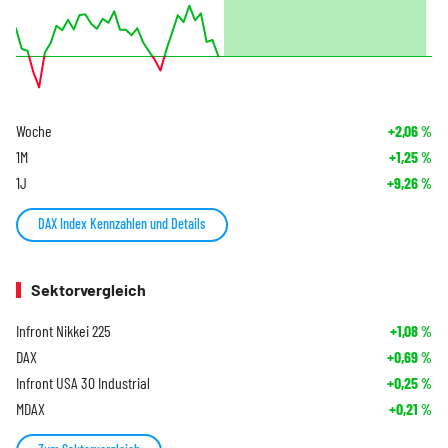
Woche
+2,06
%
1M
+1,25
%
1J
+9,26
%
DAX Index Kennzahlen und Details
Sektorvergleich
Infront Nikkei 225
+1,08
%
DAX
+0,69
%
Infront USA 30 Industrial
+0,25
%
MDAX
+0,21
%