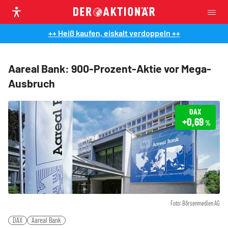
++ Heiß kaufen, eiskalt verdoppeln ++
Aareal Bank: 900-Prozent-Aktie vor Mega-
Ausbruch
DAX
+0,69
%
Foto: Börsenmedien AG
DAX
Aareal Bank