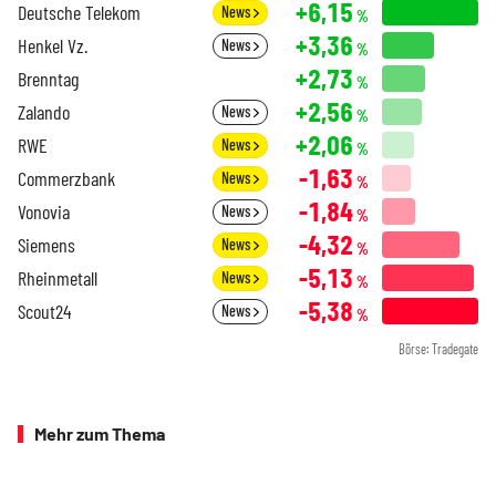
+6,15
Deutsche Telekom
News
%
+3,36
Henkel Vz.
News
%
+2,73
Brenntag
%
+2,56
Zalando
News
%
+2,06
RWE
News
%
-1,63
Commerzbank
News
%
-1,84
Vonovia
News
%
-4,32
Siemens
News
%
-5,13
Rheinmetall
News
%
-5,38
Scout24
News
%
Börse: Tradegate
Mehr zum Thema