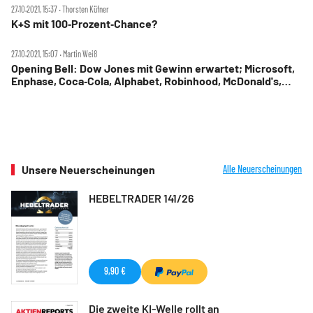
27.10.2021, 15:37 ‧ Thorsten Küfner
K+S mit 100‑Prozent‑Chance?
27.10.2021, 15:07 ‧ Martin Weiß
Opening Bell: Dow Jones mit Gewinn erwartet; Microsoft,
Enphase, Coca‑Cola, Alphabet, Robinhood, McDonald's,
Twitter, Snap
Unsere Neuerscheinungen
Alle Neuerscheinungen
HEBELTRADER 141/26
9,90 €
Die zweite KI-Welle rollt an