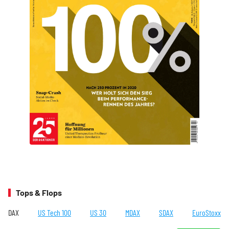
Tops & Flops
DAX
US Tech 100
US 30
MDAX
SDAX
EuroStoxx