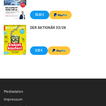
99,99 €
DER AKTIONÄR 33/26
8,90 €
Mediadaten
Impressum