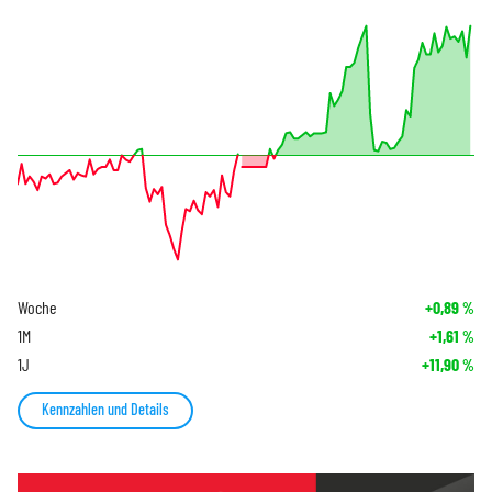
Woche
+0,89
%
1M
+1,61
%
1J
+11,90
%
Kennzahlen und Details