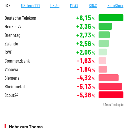
DAX
US Tech 100
US 30
MDAX
SDAX
EuroStoxx
+6,15
Deutsche Telekom
%
+3,36
Henkel Vz.
%
+2,73
Brenntag
%
+2,56
Zalando
%
+2,06
RWE
%
-1,63
Commerzbank
%
-1,84
Vonovia
%
-4,32
Siemens
%
-5,13
Rheinmetall
%
-5,38
Scout24
%
Börse: Tradegate
Mehr zum Thema