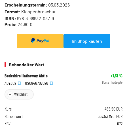
Erscheinungstermin:
05.03.2026
Format:
Klappenbroschur
ISBN:
978-3-68932-037-9
Preis:
24,90 €
Im Shop kaufen
Behandelter Wert
Berkshire Hathaway Aktie
+1,31
%
A0YJQ2
US0846707026
Börse:
Tradegate
Watchlist
Kurs
455,50
EUR
Börsenwert
337,53 Mrd. EUR
KGV
672