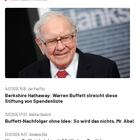
14.07.2026, 15:18 ‧ Jan-Paul Fóri
Berkshire Hathaway: Warren Buffett streicht diese
Stiftung von Spendenliste
11.07.2026, 07:03 ‧ Andreas Deutsch
Buffett‑Nachfolger ohne Idee: So wird das nichts, Mr. Abel
02.07.2026, 14:57 ‧ Annalena Götz