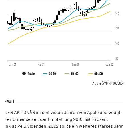
140
120
100
80
Jan '21
Mai '21
Sep '21
Jan '22
Apple
GD 50
GD 100
GD 200
Apple
(WKN: 865985)
DER AKTIONÄR ist seit vielen Jahren von Apple überzeugt.
Performance seit der Empfehlung 2016: 590 Prozent
inklusive Dividenden. 2022 sollte ein weiteres starkes Jahr