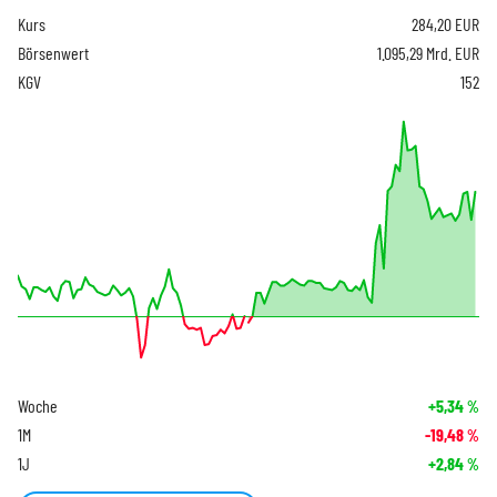
Kurs
284,20
EUR
Börsenwert
1.095,29 Mrd. EUR
KGV
152
Woche
+5,34
%
1M
-19,48
%
1J
+2,84
%