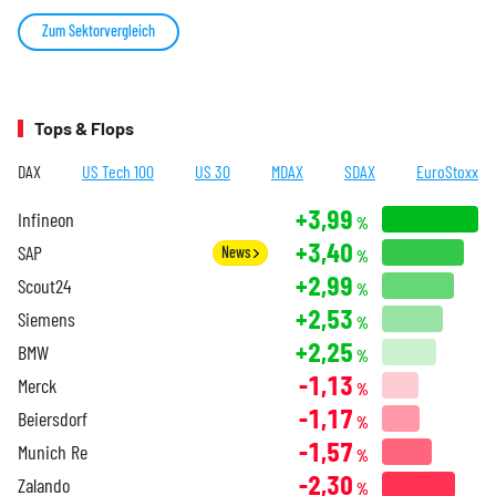
Zum Sektorvergleich
Tops & Flops
DAX
US Tech 100
US 30
MDAX
SDAX
EuroStoxx
+3,99
Infineon
%
+3,40
SAP
News
%
+2,99
Scout24
%
+2,53
Siemens
%
+2,25
BMW
%
-1,13
Merck
%
-1,17
Beiersdorf
%
-1,57
Munich Re
%
-2,30
Zalando
%