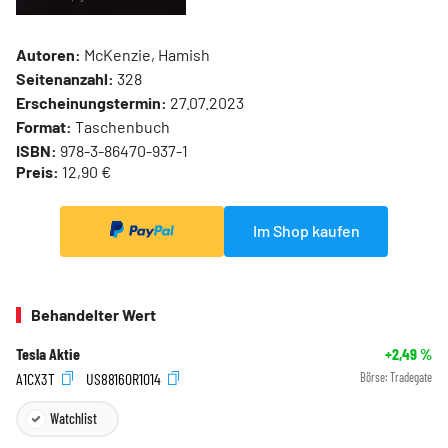
Autoren:
McKenzie, Hamish
Seitenanzahl:
328
Erscheinungstermin:
27.07.2023
Format:
Taschenbuch
ISBN:
978-3-86470-937-1
Preis:
12,90 €
Im Shop kaufen
Behandelter Wert
Tesla Aktie
+2,49
%
A1CX3T
US88160R1014
Börse:
Tradegate
Watchlist