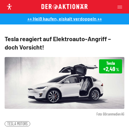
++ Heiß kaufen, eiskalt verdoppeln ++
Tesla reagiert auf Elektroauto-Angriff –
doch Vorsicht!
Tesla
+2,49
%
Foto: Börsenmedien AG
TESLA MOTORS