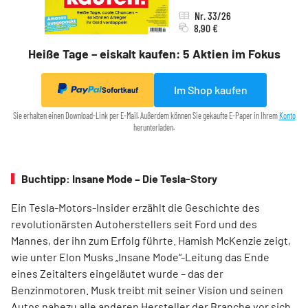
Nr. 33/26
8,90 €
Heiße Tage – eiskalt kaufen: 5 Aktien im Fokus
Im Shop kaufen
Sofortkauf
Sie erhalten einen Download-Link per E-Mail. Außerdem können Sie gekaufte E-Paper in Ihrem
Konto
herunterladen.
Buchtipp: Insane Mode – Die Tesla-Story
Ein Tesla-Motors-Insider erzählt die Geschichte des
revolutionärsten Autoherstellers seit Ford und des
Mannes, der ihn zum Erfolg führte. Hamish McKenzie zeigt,
wie unter Elon Musks „Insane Mode“-Leitung das Ende
eines Zeitalters eingeläutet wurde – das der
Benzinmotoren. Musk treibt mit seiner Vision und seinen
Autos nahezu alle anderen Hersteller der Branche vor sich