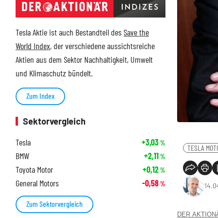
Tesla Aktie ist auch Bestandteil des
Save the
World Index
, der verschiedene aussichtsreiche
Aktien aus dem Sektor Nachhaltigkeit, Umwelt
und Klimaschutz bündelt.
Zum Index
Sektorvergleich
Tesla
+3,03
%
TESLA MOT
BMW
+2,11
%
Toyota Motor
+0,12
%
General Motors
-0,58
%
14.0
Zum Sektorvergleich
DER AKTIONÄR