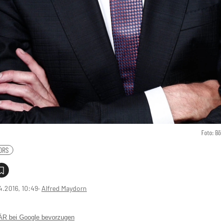
Foto: B
ORS
4.2016, 10:49
‧
Alfred Maydorn
 bei Google bevorzugen