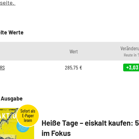
lseite.
lte Werte
Veränder
Wert
Heute in 
ORS
285,75
€
+3,03
e Ausgabe
Heiße Tage – eiskalt kaufen: 
im Fokus