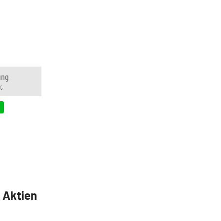
ung
%
5 Aktien