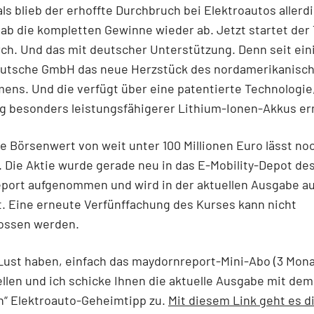
ls blieb der erhoffte Durchbruch bei Elektroautos allerd
gab die kompletten Gewinne wieder ab. Jetzt startet der 
ch. Und das mit deutscher Unterstützung. Denn seit eini
deutsche GmbH das neue Herzstück des nordamerikanisc
ns. Und die verfügt über eine patentierte Technologie,
ng besonders leistungsfähigerer Lithium-Ionen-Akkus er
e Börsenwert von weit unter 100 Millionen Euro lässt noc
 Die Aktie wurde gerade neu in das E-Mobility-Depot de
port aufgenommen und wird in der aktuellen Ausgabe au
t. Eine erneute Verfünffachung des Kurses kann nicht
ossen werden.
ust haben, einfach das maydornreport-Mini-Abo (3 Monat
llen und ich schicke Ihnen die aktuelle Ausgabe mit dem
n“ Elektroauto-Geheimtipp zu.
Mit diesem Link geht es di