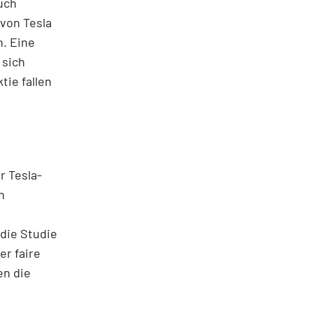
uch
 von Tesla
n. Eine
 sich
tie fallen
r Tesla-
n
die Studie
er faire
en die