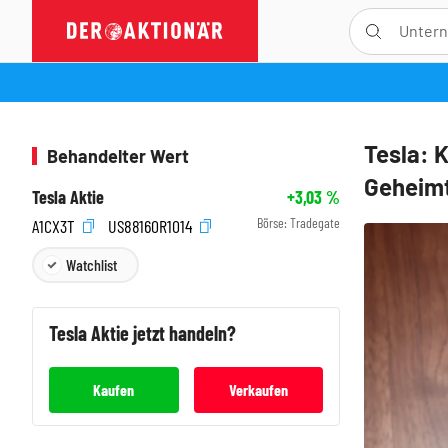
Tesla: K
Behandelter Wert
Geheim
Tesla Aktie
+3,03
%
Börse:
Tradegate
A1CX3T
US88160R1014
Watchlist
Tesla
Aktie jetzt handeln?
Kaufen
Verkaufen