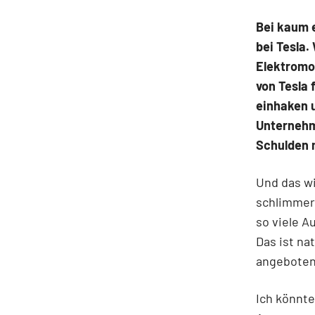
Bei kaum 
bei Tesla.
Elektromob
von Tesla 
einhaken u
Unternehm
Schulden 
Und das wi
schlimmer.
so viele A
Das ist na
angeboten
Ich könnte