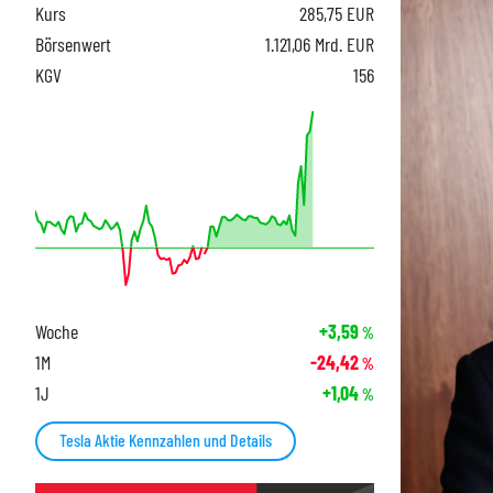
Kurs
285,75
EUR
Börsenwert
1.121,06 Mrd. EUR
KGV
156
Woche
+3,59
%
1M
-24,42
%
1J
+1,04
%
Tesla Aktie Kennzahlen und Details