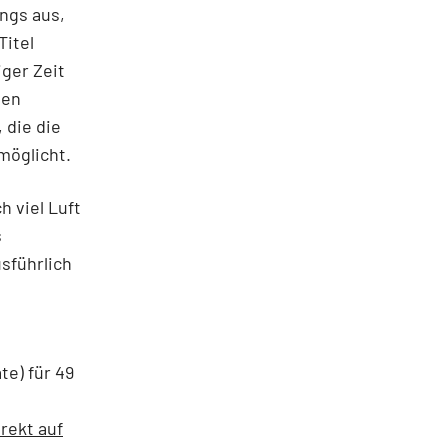
ings aus,
Titel
ger Zeit
hen
 die die
möglicht.
h viel Luft
s
sführlich
e) für 49
rekt auf