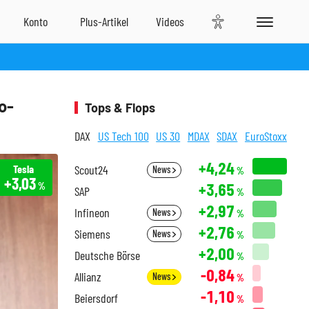
o-
Tops & Flops
DAX
US Tech 100
US 30
MDAX
SDAX
EuroStoxx
+4,24
Tesla
Scout24
News
%
+3,03
+3,65
%
SAP
%
+2,97
Infineon
News
%
+2,76
Siemens
News
%
+2,00
Deutsche Börse
%
-0,84
Allianz
News
%
-1,10
Beiersdorf
%