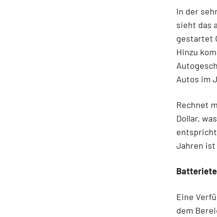
In der seh
sieht das 
gestartet 
Hinzu komm
Autogeschä
Autos im J
Rechnet m
Dollar, wa
entspricht
Jahren ist
Batteriet
Eine Verfü
dem Bereic