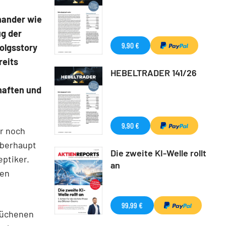
nander wie
ug der
9,90 €
folgsstory
reits
HEBELTRADER 141/26
haften und
9,90 €
ar noch
überhaupt
Die zweite KI-Welle rollt
eptiker.
an
den
99,99 €
ebüchenen