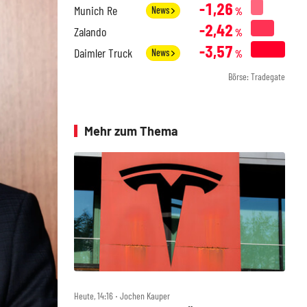
-1,26
Munich Re
News
%
-2,42
Zalando
%
-3,57
Daimler Truck
News
%
Börse: Tradegate
Mehr zum Thema
Heute, 14:16 ‧ Jochen Kauper