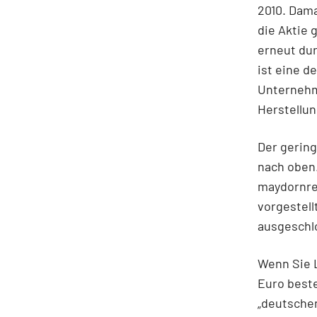
2010. Dama
die Aktie 
erneut dur
ist eine 
Unternehme
Herstellu
Der gering
nach oben.
maydornre
vorgestell
ausgeschl
Wenn Sie L
Euro beste
„deutsche