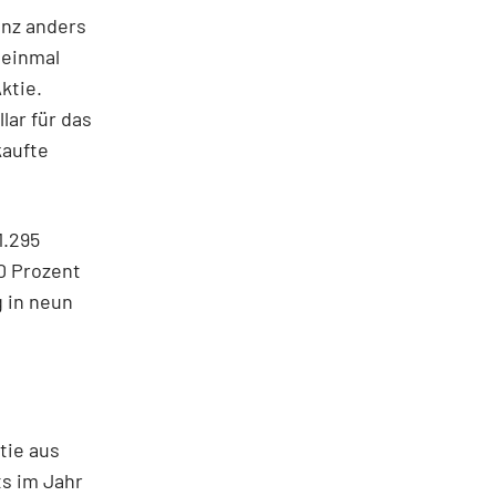
anz anders
 einmal
ktie.
lar für das
kaufte
1.295
0 Prozent
g in neun
tie aus
ts im Jahr