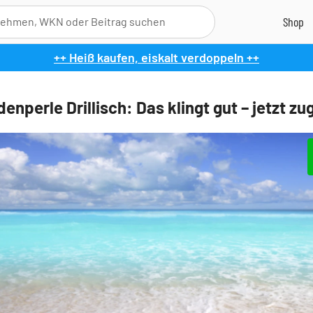
++ Heiß kaufen, eiskalt verdoppeln ++
enperle Drillisch: Das klingt gut – jetzt zu