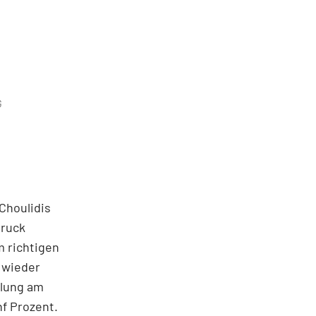
G
Choulidis
Druck
m richtigen
 wieder
mlung am
nf Prozent.