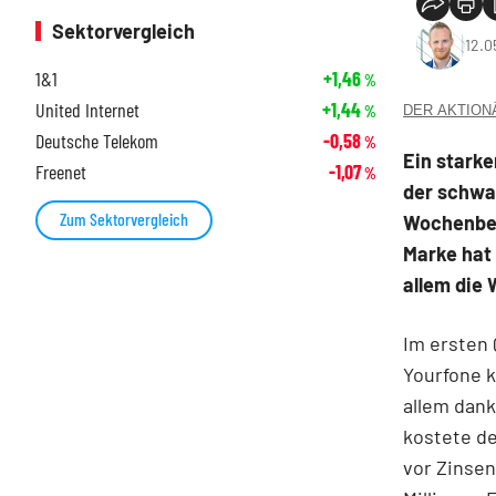
Sektorvergleich
12.0
1&1
+1,46
%
United Internet
+1,44
DER AKTIONÄR
%
Deutsche Telekom
-0,58
%
Ein starke
Freenet
-1,07
%
der schwac
Zum Sektorvergleich
Wochenbeg
Marke hat 
allem die
Im ersten 
Yourfone k
allem dank
kostete de
vor Zinsen