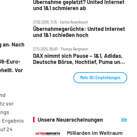
Übernahme geplatzt? United Internet
und 1&1 schmieren ab
27.02.2026, 11:15 ‧ Sarina Rosenbusch
Übernahmegerüchte: United Internet
und 1&1 schießen hoch
g an. Nach
27.11.2025, 09:00 ‧ Thomas Bergmann
DAX nimmt sich Pause – 1&1, Adidas,
36-Euro-
Deutsche Börse, Hochtief, Puma und
Rheinmetall im Check
hellt. Vor
Mehr 1&1 Empfehlungen
und
tz vor
ings
Unsere Neuerscheinungen
Alle
s Ergebnis
Neuerscheinungen
uf 24
Milliarden im Weltraum