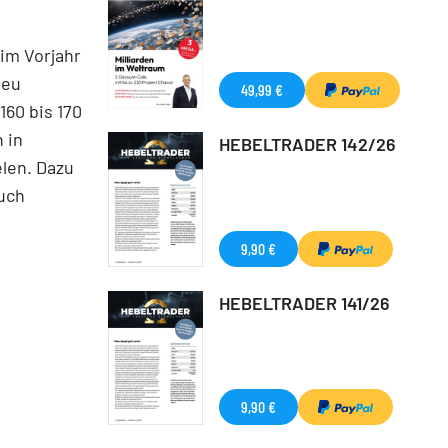
 im Vorjahr
Neu
49,99 €
160 bis 170
 in
HEBELTRADER 142/26
len. Dazu
uch
9,90 €
HEBELTRADER 141/26
9,90 €