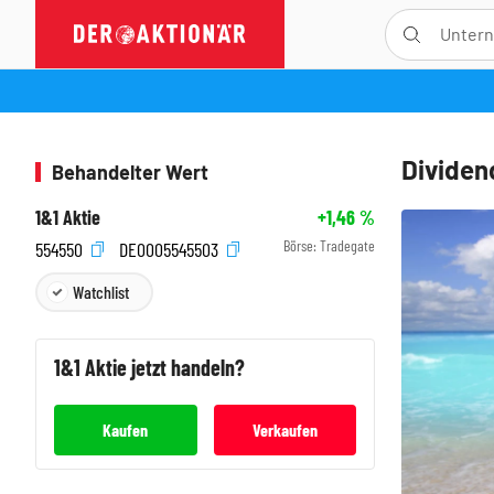
Dividend
Behandelter Wert
1&1 Aktie
+1,46
%
Börse:
Tradegate
554550
DE0005545503
Watchlist
1&1
Aktie jetzt handeln?
Kaufen
Verkaufen