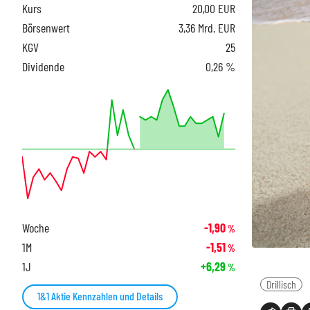
Kurs
20,00
EUR
Börsenwert
3,36 Mrd. EUR
KGV
25
Dividende
0,26 %
Woche
-1,90
%
1M
-1,51
%
1J
+6,29
%
Drillisch
1&1 Aktie Kennzahlen und Details