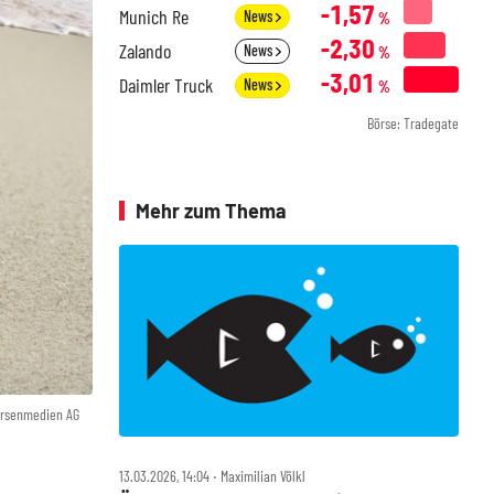
-1,57
Munich Re
News
%
-2,30
Zalando
News
%
-3,01
Daimler Truck
News
%
Börse: Tradegate
Mehr zum Thema
örsenmedien AG
13.03.2026, 14:04 ‧ Maximilian Völkl