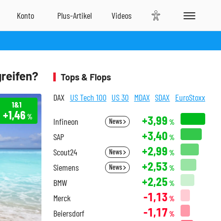
greifen?
Tops & Flops
DAX
US Tech 100
US 30
MDAX
SDAX
EuroStoxx
1&1
+1,46
%
+3,99
Infineon
News
%
+3,40
SAP
%
+2,99
Scout24
News
%
+2,53
Siemens
News
%
+2,25
BMW
%
-1,13
Merck
%
-1,17
Beiersdorf
%