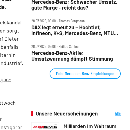
Mercedes‑Benz: Schwacher Umsatz,
de.
gute Marge ‑ reicht das?
28.07.2026, 09:00 ‧ Thomas Bergmann
elskandal
DAX legt erneut zu – Hochtief,
en sorgt
Infineon, K+S, Mercedes‑Benz, MTU
f Dieter
und Teamviewer im Check
benfalls
28.07.2026, 08:06 ‧ Philipp Schleu
Mercedes‑Benz‑Aktie:
iterhin
Umsatzwarnung dämpft Stimmung
ndustrie“,
Mehr Mercedes-Benz Empfehlungen
bgas-
ittwoch
Unsere Neuerscheinungen
Alle
Neuerscheinungen
r
Milliarden im Weltraum
ünstigerer