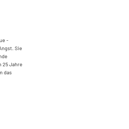
ue ­
Angst. Sie
ende
h 25 Jahre
em das