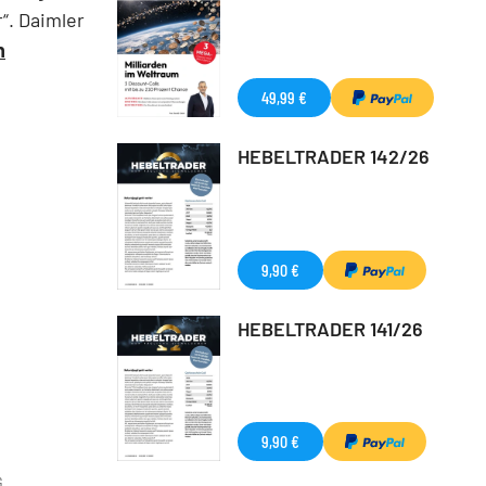
“. Daimler
n
49,99 €
HEBELTRADER 142/26
9,90 €
HEBELTRADER 141/26
9,90 €
G