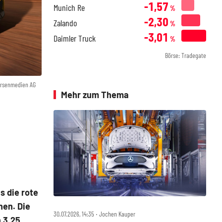
-1,57
Munich Re
%
-2,30
Zalando
%
-3,01
Daimler Truck
%
Börse: Tradegate
örsenmedien AG
Mehr zum Thema
s die rote
hen. Die
30.07.2026, 14:35 ‧ Jochen Kauper
n 3,25