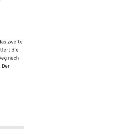
das zweite
iert die
 Weg nach
. Der