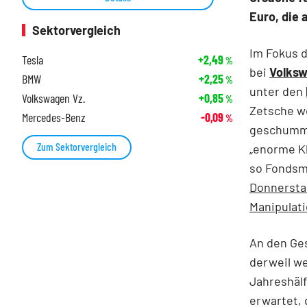
Euro, die
Sektorvergleich
Im Fokus 
Tesla
+2,49
%
bei
Volks
BMW
+2,25
%
unter den
Volkswagen Vz.
+0,85
%
Zetsche we
Mercedes-Benz
-0,09
%
geschumme
Zum Sektorvergleich
„enorme Kl
so Fondsm
Donnersta
Manipulati
An den Ges
derweil we
Jahreshälf
erwartet, 