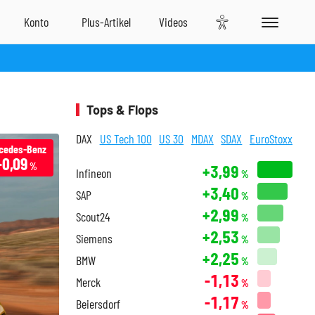
Tops & Flops
DAX
US Tech 100
US 30
MDAX
SDAX
EuroStoxx
cedes-Benz
-0,09
%
+3,99
Infineon
%
+3,40
SAP
%
+2,99
Scout24
%
+2,53
Siemens
%
+2,25
BMW
%
-1,13
Merck
%
-1,17
Beiersdorf
%