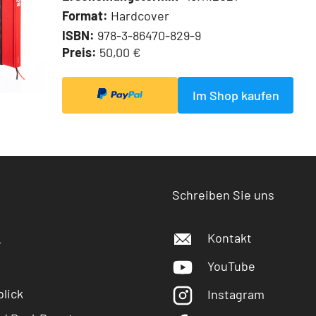
Format:
Hardcover
ISBN:
978-3-86470-829-9
Preis:
50,00 €
Im Shop kaufen
Schreiben Sie uns
Kontakt
r
YouTube
lick
Instagram