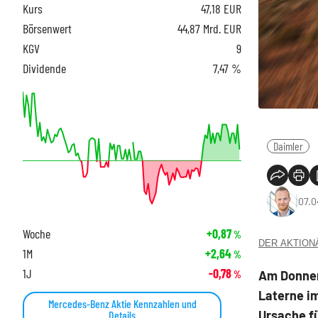
Kurs
47,18
EUR
Börsenwert
44,87 Mrd. EUR
KGV
9
Dividende
7,47 %
Daimler
07.0
Woche
+0,87
%
DER AKTIONÄR
1M
+2,64
%
1J
-0,78
Am Donners
%
Laterne i
Mercedes-Benz Aktie Kennzahlen und
Ursache fü
Details