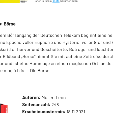
Paper in Ihrem
Konto
herunterladen.
p: Börse
dem ­Börsen­­gang der Deutschen Telekom ­beginnt eine ne
ne Epoche voller ­Euphorie und Hysterie, ­voller Gier und 
cksritter ­hervor und ­Gescheiterte, ­Betrüger und leucht
r Bildband ­„Börse“ nimmt Sie mit auf eine Zeit­reise durc
ur und ist eine Hommage an ­einen ­magischen Ort, an d
 ­möglich ist – Die Börse.
Autoren:
Müller, Leon
Seitenanzahl:
248
Erscheinungstermin:
18.11.2021