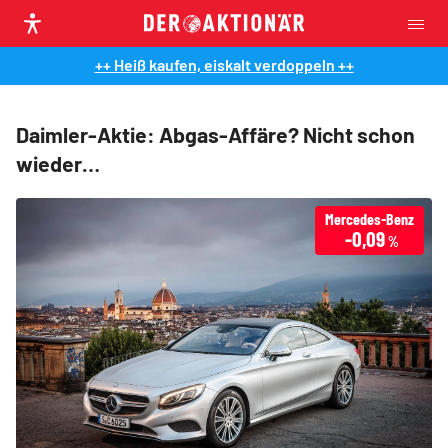
++ Heiß kaufen, eiskalt verdoppeln ++
Daimler-Aktie: Abgas-Affäre? Nicht schon
wieder…
Mercedes-Benz
-0,09
%