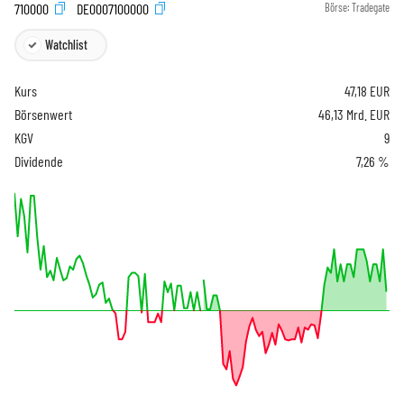
710000
DE0007100000
Börse:
Tradegate
Watchlist
Kurs
47,18
EUR
Börsenwert
46,13 Mrd. EUR
KGV
9
Dividende
7,26 %