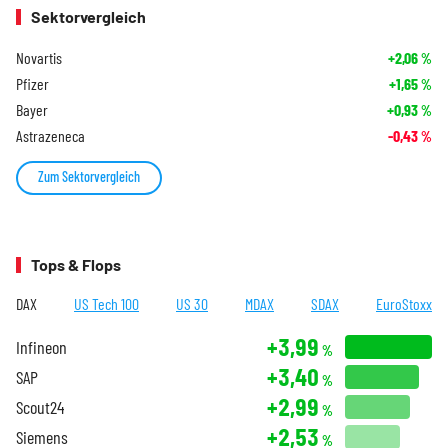
Sektorvergleich
Novartis
+2,06
%
Pfizer
+1,65
%
Bayer
+0,93
%
Astrazeneca
-0,43
%
Zum Sektorvergleich
Tops & Flops
DAX
US Tech 100
US 30
MDAX
SDAX
EuroStoxx
+3,99
Infineon
%
+3,40
SAP
%
+2,99
Scout24
%
+2,53
Siemens
%