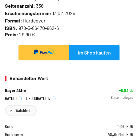
Seitenanzahl:
336
Erscheinungstermin:
13.02.2025
Format:
Hardcover
ISBN:
978-3-86470-862-6
Preis:
29,90 €
Im Shop kaufen
Behandelter Wert
Bayer Aktie
+0,93
%
BAY001
DE000BAY0017
Börse:
Tradegate
Watchlist
Kurs
49,90
EUR
Börsenwert
48,35 Mrd. EUR