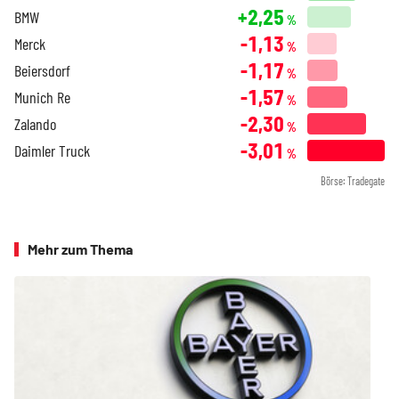
+2,25
BMW
%
-1,13
Merck
%
-1,17
Beiersdorf
%
-1,57
Munich Re
%
-2,30
Zalando
%
-3,01
Daimler Truck
%
Börse: Tradegate
Mehr zum Thema