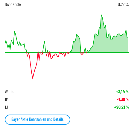
Dividende
0,22 %
Woche
+3,14
%
1M
-1,38
%
1J
+96,21
%
Bayer Aktie Kennzahlen und Details