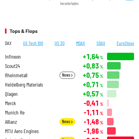
herunterladen.
Tops & Flops
DAX
US Tech 100
US 30
MDAX
SDAX
EuroStoxx
+1,64
Infineon
%
+0,83
Scout24
%
+0,75
Rheinmetall
News
%
+0,71
Heidelberg Materials
%
+0,57
Qiagen
%
-0,41
Merck
%
-1,11
Munich Re
%
-1,48
Allianz
News
%
-1,96
MTU Aero Engines
%