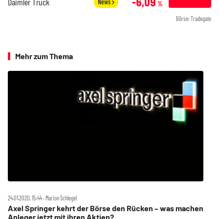
-6,09
Daimler Truck
News
%
Börse: Tradegate
Mehr zum Thema
24.01.2020, 15:44 ‧ Marion Schlegel
Axel Springer kehrt der Börse den Rücken – was machen
Anleger jetzt mit ihren Aktien?